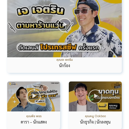
คุณเจ เจตริน
นักร้อง
คุณพีช พชร
คุณหมู Ookbee
ดารา – นักแสดง
นักธุรกิจ | นักลงทุน