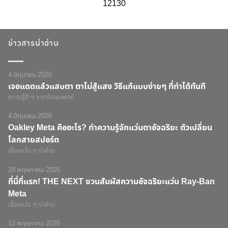
12130
ข่าวสารน่าอ่าน
4 มิถุนายน 2026
เจอแดดแล้วแสบตา ตาไม่สู้แสง วิธีแก้แบบง่ายๆ ที่ทำได้ทันที
ความรู้ดี ๆ จากจักษุแพทย์
4 มิถุนายน 2026
Oakley Meta คืออะไร? ทำความรู้จักแว่นตาอัจฉริยะ ตัวเปลี่ยน
โลกสายสปอร์ต
เรื่องแว่น ๆ น่าอ่าน
28 พฤษภาคม 2026
ที่นี่ที่แรก! THE NEXT ชวนสัมผัสความอัจฉริยะแว่น Ray-Ban
Meta
เรื่องแว่น ๆ น่าอ่าน
13 พฤษภาคม 2026