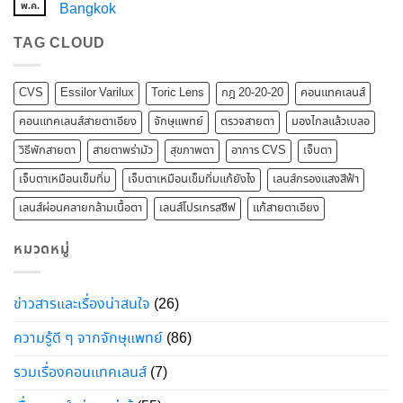
พ.ค.
Bangkok
TAG CLOUD
CVS
Essilor Varilux
Toric Lens
กฎ 20-20-20
คอนแทคเลนส์
คอนแทคเลนส์สายตาเอียง
จักษุแพทย์
ตรวจสายตา
มองไกลแล้วเบลอ
วิธีพักสายตา
สายตาพร่ามัว
สุขภาพตา
อาการ CVS
เจ็บตา
เจ็บตาเหมือนเข็มทิ่ม
เจ็บตาเหมือนเข็มทิ่มแก้ยังไง
เลนส์กรองแสงสีฟ้า
เลนส์ผ่อนคลายกล้ามเนื้อตา
เลนส์โปรเกรสซีฟ
แก้สายตาเอียง
หมวดหมู่
ข่าวสารและเรื่องน่าสนใจ
(26)
ความรู้ดี ๆ จากจักษุแพทย์
(86)
รวมเรื่องคอนแทคเลนส์
(7)