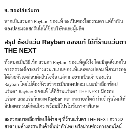
9. ซองใส่แว่นตา
หากเป็น
แว่นตา Rayban ของแท้
จะเป็นซองใสธรรมดา
แต่ถ้าเป็น
ของปลอมจะสกรีนโลโก้ชื่อบริษัทและผู้ผลิต
สรุป ช้อปแว่น
Rayban
ของแท้ ได้ที่ร้านแว่นตา
THE NEXT
ทั้งหมดเป็นวิธีเช็ก
แว่นตา Rayban ของแท้
ดูยังไง
โดยมีจุดสังเกตใน
การตรวจเช็กระหว่างแว่นเรแบนของแท้และของปลอม ที่สามารถดู
ได้ด้วยตัวเองก่อนตัดสินใจซื้อ แต่หากอยากเป็นเจ้าของแว่น
Rayban โดยไม่ต้องกังวลว่าจะเป็นของปลอม
แนะนำเลือกช้อป
แว่นตา Rayban ของแท้
ได้ที่ร้านแว่นตา THE NEXT
มีกรอบ
แว่นตาและแว่นกันแดด Rayban หลากหลายสไตล์ นำเข้ารุ่นใหม่ให้
อัปเดตเทรนด์ก่อนใคร พร้อมมีโปรโมชั่นราคาพิเศษ
สะดวกสบายเลือกช้อปได้ง่าย ๆ ที่ร้านแว่นตา THE NEXT กว่า 32
สาขาบนห้างสรรพสินค้าชั้นนำทั่วไทย หรือผ่านช่องทางออนไลน์