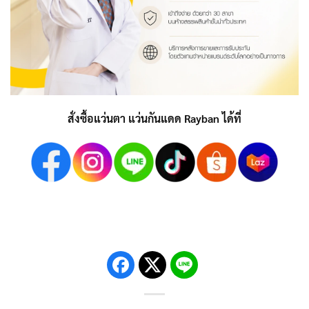
สั่งซื้อแว่นตา แว่นกันแดด Rayban ได้ที่