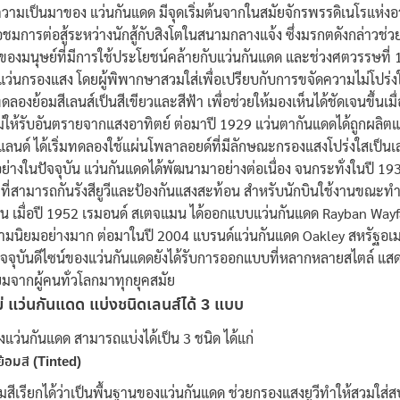
ความเป็นมาของ แว่นกันแดด มีจุดเริ่มต้นจากในสมัยจักรพรรดิเนโรแห่
่อชมการต่อสู้ระหว่างนักสู้กับสิงโตในสนามกลางแจ้ง ซึ่งมรกตดังกล่าวช่ว
กของมนุษย์ที่มีการใช้ประโยชน์คล้ายกับแว่นกันแดด และช่วงศตวรรษที่
แว่นกรองแสง โดยผู้พิพากษาสวมใส่เพื่อเปรียบกับการขจัดความไม่โปร่ง
องย้อมสีเลนส์เป็นสีเขียวและสีฟ้า เพื่อช่วยให้มองเห็นได้ชัดเจนขึ้นเมื
่ให้รับอันตรายจากแสงอาทิตย์ ต่อมาปี 1929 แว่นตากันแดดได้ถูกผลิ
 แลนด์ ได้เริ่มทดลองใช้แผ่นโพลาลอยด์ที่มีลักษณะกรองแสงโปร่งใสเป็
ย่างในปัจจุบัน
แว่นกันแดดได้พัฒนามาอย่างต่อเนื่อง จนกระทั่งในปี 19
 ที่สามารถกันรังสียูวีและป้องกันแสงสะท้อน สำหรับนักบินใช้งานขณะทำก
ึ้น เมื่อปี 1952 เรมอนด์ สเตจแมน ได้ออกแบบแว่นกันแดด Rayban Wayfar
วามนิยมอย่างมาก
ต่อมาในปี 2004 แบรนด์แว่นกันแดด Oakley สหรัฐอเมริก
จจุบันดีไซน์ของแว่นกันแดดยังได้รับการออกแบบที่หลากหลายสไตล์ แสดงให
มจากผู้คนทั่วโลกมาทุกยุคสมัย
ไม่ แว่นกันแดด แบ่งชนิดเลนส์ได้ 3 แบบ
งแว่นกันแดด สามารถแบ่งได้เป็น 3 ชนิด ได้แก่
ย้อมสี (Tinted)
อมสีเรียกได้ว่าเป็นพื้นฐานของแว่นกันแดด ช่วยกรองแสงยูวีทำให้สวมใส่