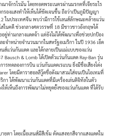
งอาณาจักรโรมัน โดยทอดพระเนตรผ่านมรกตที่เจียระไร
ยกรองแสงทำให้เห็นได้ชัดเจนขึ้น ถือว่าเป็นภูมิปัญญา
 12 ในประเทศจีน พบว่ามีการใช้เลนส์ลักษณะคล้ายแว่น
ใสในคดี
ช่วงกลางศตวรรษที่ 18 มีชาวชาวอังกฤษได้
่ออยู่ท่ามกลางแดดจ้า แต่ยังไม่ได้พัฒนาเพื่อช่วยปกป้อง
ตและจำหน่ายจำนวนมากในสหรัฐอเมริกา ในปี 1936 เอ็ด
นเลนส์แว่นกันแดด และได้กลายเป็นแม่แบบของแว่น
37 Bausch & Lomb ได้เปิดตัวแว่นกันแดด Ray-Ban รุ่น
ารทดลองการบิน แว่นกันแดดเรแบน ยิ่งมีชื่อเสียงโด่ง
er โดยมีดาราฮอลลีวู้ดชื่อดังมาสวมใส่จนเป็นไอเทมที่
า ได้พัฒนาแว่นกันแดดที่มีเครื่องเล่นดิจิทัลในตัว
้เห็นถึงการพัฒนาไม่หยุดยั้งของแว่นกันแดด ที่ได้รับ
สบายตา โดยเนื้อเลนส์มีสีเข้ม ตัดแสงทุกสีจากแสงแดดใน