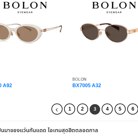
BOLON
0 A92
BX7005 A32
1
2
4
5
6
3
็นมาของแว่นกันแดด ไอเทมสุดฮิตตลอดกาล