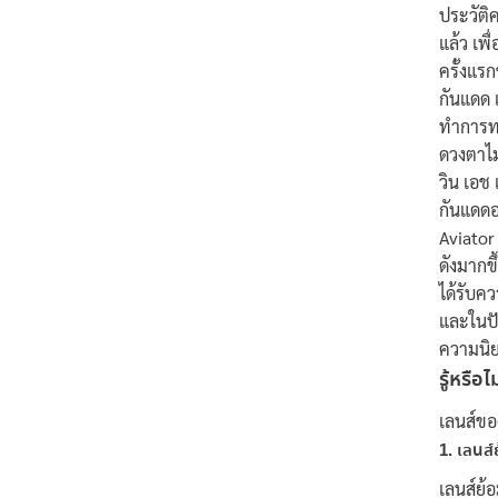
ประวัติ
แล้ว เพื
ครั้งแร
กันแดด 
ทำการทดล
ดวงตาไม
วิน เอช
กันแดดอ
Aviator
ดังมากข
ได้รับค
และในปั
ความนิย
รู้หรือ
เลนส์ขอ
1. เลนส์
เลนส์ย้