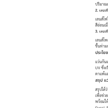
ปริมาณเ
2. เลนส
เลนส์โฟ
สีอ่อนเม
3. เลนส์
เลนส์โพ
ขึ้นท่า
ประโยช
แว่นกัน
UV ซึ่ง
ตาแพ้แส
สรุป
แ
สรุปได้
เพื่อช่
พร้อมให
Gucci, 