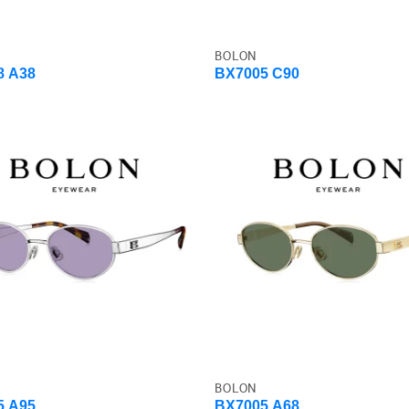
BOLON
8 A38
BX7005 C90
BOLON
5 A95
BX7005 A68