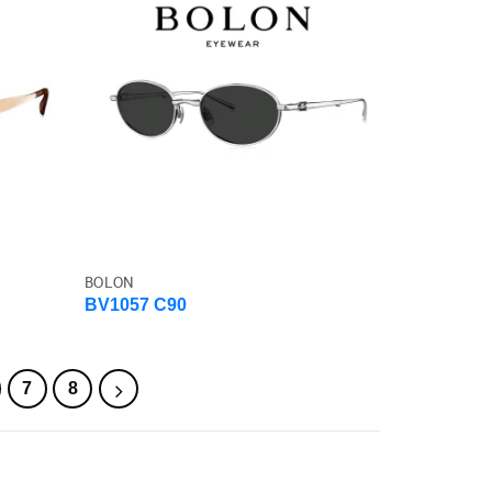
BOLON
BV1057 C90
7
8