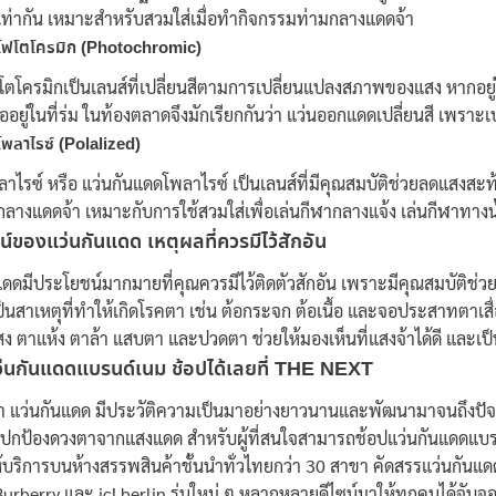
ท่ากัน เหมาะสำหรับสวมใส่เมื่อทำกิจกรรมท่ามกลางแดดจ้า
์โฟโตโครมิก (Photochromic)
โตโครมิกเป็นเลนส์ที่เปลี่ยนสีตามการเปลี่ยนแปลงสภาพของแสง หากอยู่ในท
ื่ออยู่ในที่ร่ม ในท้องตลาดจึงมักเรียกกันว่า
แว่นออกแดดเปลี่ยนสี
เพราะเป
โพลาไรซ์ (Polalized)
ลาไรซ์ หรือ แว่นกันแดดโพลาไรซ์ เป็นเลนส์ที่มีคุณสมบัติช่วยลดแสงสะ
มกลางแดดจ้า เหมาะกับการใช้สวมใส่เพื่อเล่นกีฬากลางแจ้ง เล่นกีฬาทา
น์ของแว่นกันแดด เหตุผลที่ควรมีไว้สักอัน
แดดมีประโยชน์มากมายที่คุณควรมีไว้ติดตัวสักอัน เพราะมีคุณสมบัติช่ว
เป็นสาเหตุที่ทำให้เกิดโรคตา เช่น ต้อกระจก ต้อเนื้อ และจอประสาทตาเส
ง ตาแห้ง ตาล้า แสบตา และปวดตา ช่วยให้มองเห็นที่แสงจ้าได้ดี และเป็น
ว่นกันแดดแบรนด์เนม
ช้อปได้เลยที่ THE NEXT
ว่า แว่นกันแดด มีประวัติความเป็นมาอย่างยาวนานและพัฒนามาจนถึงปัจจ
วยปกป้องดวงตาจากแสงแดด สำหรับผู้ที่สนใจสามารถช้อปแว่นกันแดดแบรน
้บริการบนห้างสรรพสินค้าชั้นนำทั่วไทยกว่า 30 สาขา คัดสรรแว่นกันแดด
Burberry และ ic! berlin รุ่นใหม่ ๆ หลากหลายดีไซน์มาให้ทุกคนได้จับจ