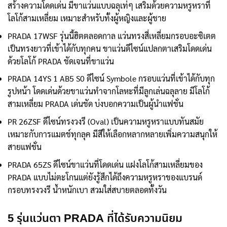
สร้างความโดดเด่น มีขาแว่นแบบฉลุเท่ๆ เสริมด้วยความหรูหราที่
โลโก้สามเหลี่ยม เหมาะสำหรับทั้งผู้หญิงและผู้ชาย
PRADA 17WSF รุ่นนี้ฮิตตลอดกาล แว่นทรงสี่เหลี่ยมกรอบอะซิเตต
เป็นทรงยาวที่เข้าได้กับทุกคน ขาแว่นดีไซน์แปลกตาเสริมโดดเด่น
ด้วยโลโก้ PRADA ชัดเจนที่ขาแว่น
PRADA 14YS 1 AB5 S0 ดีไซน์ Symbole กรอบแว่นที่เข้าได้กับทุก
รูปหน้า โดดเด่นด้วยขาแว่นทำจากโลหะที่มีลูกเล่นฉลุลาย มีโลโก้
สามเหลี่ยม PRADA เด่นชัด บ่งบอกความเป็นผู้นำแฟชั่น
PR 26ZSF ดีไซน์ทรงวงรี (Oval) เป็นความหรูหราแบบทันสมัย
เหมาะกับการแมตช์ทุกลุค มีสีให้เลือกหลากหลายเพิ่มความสนุกให้
สายแฟชั่น
PRADA 65ZS ดีไซน์ขาแว่นที่โดดเด่น แฝงโลโก้สามเหลี่ยมของ
PRADA แบบไม่ตะโกนแต่ยังรู้สึกได้ถึงความหรูหราของแบรนด์
กรอบทรงวงรี น้ำหนักเบา สวมใส่สบายตลอดทั้งวัน
5 รุ่นแว่นตา PRADA ที่ได้รับความนิยม