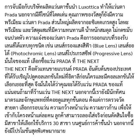
การจับมือกับบริษัทผลิตแว่นตาชั้นนำ Luxottica ทำให้แว่นตา
Prada นอกจากมีดีไซน์ที่โดดเด่น คุณภาพของวัสดุก็ยังมีความ
พรีเมียม แว่นตา Prada ส่วนใหญ่ผลิตจากอะซิเตตเกรดสูง โลหะ
พรีเมียม และวัสดุผสมที่มีความทนทานดี น้ำหนักสมดุล ไม่กดขมับ
จนปวดหัว ความเจ๋งของแว่นตา Prada คือการออกแบบที่รองรับ
เลนส์ได้แทบทุกชนิด เช่น เลนส์กรองแสงสีฟ้า (Blue Lens) เลนส์ออ
โต้ (Photochromic Lens) เลนส์โปรเกรสซีฟ (Progressive Lens)
มั่นใจของแท้ เลือกซื้อแว่น PRADA ที่ THE NEXT
THE NEXT คือตัวแทนขายแบรนด์ PRADA อันดับต้นของประเทศ
ที่ได้รับเชิญไปดูคอลเลกชันใหม่ที่อิตาลีก่อนใครและมีคอลเลกชันให้
เลือกเยอะที่สุด จึงมั่นใจได้ว่าคุณจะได้รับแว่น PRADA ของแท้
แน่นอนถ้ามาที่ร้านแว่น THE NEXT นอกจากนี้เรายังมีนักทัศน
มาตรและจักษุแพทย์ที่คอยดูแลทุกขั้นตอน ตั้งแต่การตรวจวัด
สายตา เลือกกรอบแว่น ความกว้างหน้าแว่น ความยาวก้าน เพื่อให้
เข้ากับโครงหน้าแต่ละคน ลูกค้าสามารถลองใส่จริงก่อนตัดสินใจซื้อ
มีสาขาให้เลือกใช้บริการ 30 สาขา บนศูนย์การค้าชั้นนำ นอกจากนี้
ยังมีโปรโมชั่นสุดพิเศษมากมาย