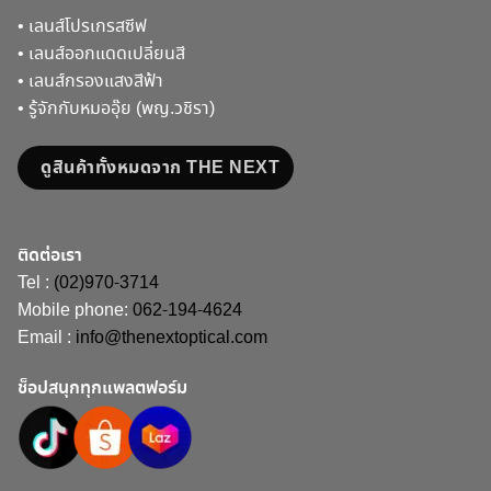
•
เลนส์โปรเกรสซีฟ
•
เลนส์ออกแดดเปลี่ยนสี
•
เลนส์กรองแสงสีฟ้า
•
รู้จักกับหมออุ๊ย (พญ.วชิรา)
ดูสินค้าทั้งหมดจาก THE NEXT
ติดต่อเรา
Tel :
(02)970-3714
Mobile phone:
062-194-4624
Email :
info@thenextoptical.com
ช็อปสนุกทุกแพลตฟอร์ม