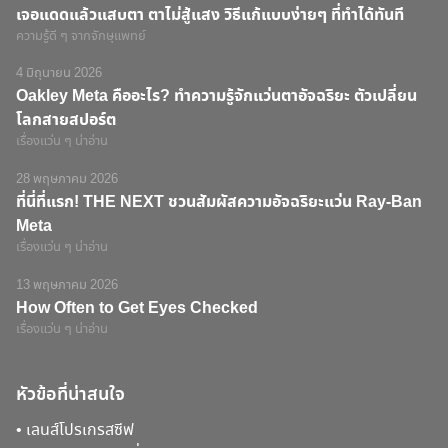
เจอแดดแล้วแสบตา ตาไม่สู้แสง วิธีแก้แบบง่ายๆ ที่ทำได้ทันที
ความรู้ดี ๆ จากจักษุแพทย์
4 มิถุนายน 2026
Oakley Meta คืออะไร? ทำความรู้จักแว่นตาอัจฉริยะ ตัวเปลี่ยน
โลกสายสปอร์ต
เรื่องแว่น ๆ น่าอ่าน
28 พฤษภาคม 2026
ที่นี่ที่แรก! THE NEXT ชวนสัมผัสความอัจฉริยะแว่น Ray-Ban
Meta
เรื่องแว่น ๆ น่าอ่าน
13 พฤษภาคม 2026
How Often to Get Eyes Checked
เรื่องแว่น ๆ น่าอ่าน
หัวข้อที่น่าสนใจ
•
เลนส์โปรเกรสซีฟ