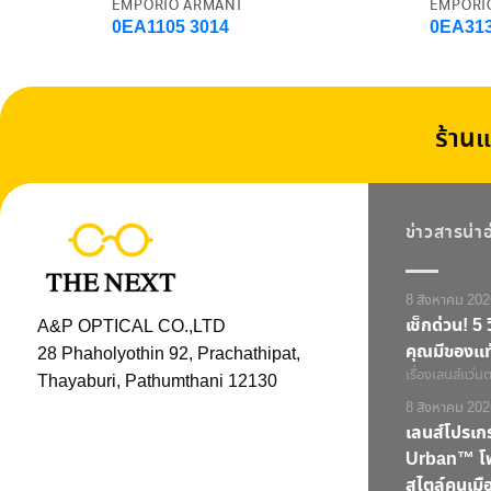
EMPORIO ARMANI
EMPORI
0EA1105 3014
0EA313
ร้านแ
ข่าวสารน่า
8 สิงหาคม 202
เช็กด่วน! 5 ว
A&P OPTICAL CO.,LTD
คุณมีของแท
28 Phaholyothin 92, Prachathipat,
เรื่องเลนส์แว่นตา
Thayaburi, Pathumthani 12130
8 สิงหาคม 202
เลนส์โปรเ
Urban™ โฟก
สไตล์คนเมือ