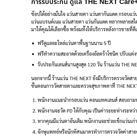
การรับประกัน ดูแล THE NEXT Care
ช้อปได้อย่างมั่นใจ แว่นสายตา แว่นตากันแดด กรอบแว
แว่นแบรนด์เนม แว่นสายตา แว่นกันแดด หลากหลายสไตล์จา
มาให้คุณได้เลือกซื้อ พร้อมทั้งให้บริการหลังการขายที่ด
ฟรีดูแลอะไหล่แว่นตาพื้นฐานนาน 5 ปี
ฟรีทำความสะอาดด้วยเครื่องอัลตร้าโซนิค ปรับแต่
รับประกันเลนส์นานสูงสุด 120 วัน ร้านแว่น THE N
นอกจากนี้ ร้านแว่น THE NEXT ยังมีบริการตรวจวัดส
ขั้นตอนการวัดสายตาและตรวจสุขภาพตาที่ THE NEX
พนักงานแนะนำกรอบแว่น คอนแทคเลนส์ สอบถามป
พนักงานจะวัด PD ให้กับคุณ เป็นค่าระยะห่างระหว่า
หากคุณมีแว่นตาอันเดิม พนักงานจะช่วยเช็กแว่นเก่า
จักษุแพทย์หรือนักทัศนมาตรทำการตรวจวัดค่าสายต