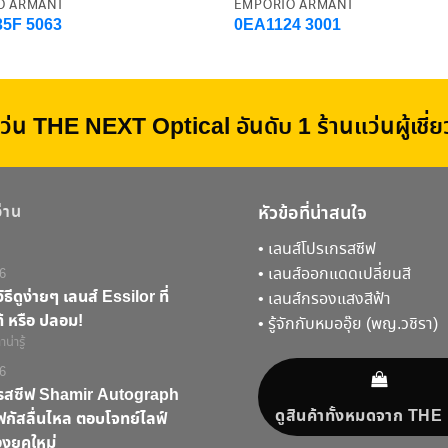
O ARMANI
EMPORIO ARMANI
5F 5063
0EA1124 3001
ว่น THE NEXT Optical อันดับ 1 ร้านแว่นผู้เชี
อ่าน
หัวข้อที่น่าสนใจ
•
เลนส์โปรเกรสซีฟ
•
เลนส์ออกแดดเปลี่ยนสี
6
ิธีดูง่ายๆ เลนส์ Essilor ที่
•
เลนส์กรองแสงสีฟ้า
้ หรือ ปลอม!
•
รู้จักกับหมออุ๊ย (พญ.วชิรา)
น่ารู้
6
กรสซีฟ Shamir Autograph
ดูสินค้าทั้งหมดจาก TH
ัสลื่นไหล ตอบโจทย์ไลฟ์
งยุคใหม่