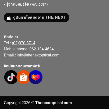
•
รู้จักกับหมออุ๊ย (พญ.วชิรา)
ดูสินค้าทั้งหมดจาก THE NEXT
ติดต่อเรา
Tel :
(02)970-3714
Mobile phone:
062-194-4624
Email :
info@thenextoptical.com
ช็อปสนุกทุกแพลตฟอร์ม
Copyright 2026 ©
Thenextoptical.com