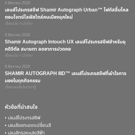
8 สิงหาคม 2026
เลนส์โปรเกรสซีฟ Shamir Autograph Urban™ โฟกัสลื่นไหล
ตอบโจทย์ไลฟ์สไตล์คนเมืองยุคใหม่
เรื่องแว่น ๆ น่าอ่าน
8 สิงหาคม 2026
Shamir Autograph Intouch UX เลนส์โปรเกรสซีฟสำหรับยุ
คดิจิตัล สบายตา ลดอาการปวดคอ
เรื่องแว่น ๆ น่าอ่าน
8 สิงหาคม 2026
SHAMIR AUTOGRAPH IIID™ เลนส์โปรเกรสซีฟที่เข้าใจการ
มองในทุกกิจกรรม
เรื่องเลนส์แว่นตาน่ารู้
หัวข้อที่น่าสนใจ
•
เลนส์โปรเกรสซีฟ
•
เลนส์ออกแดดเปลี่ยนสี
•
เลนส์กรองแสงสีฟ้า