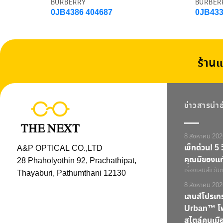
BURBERRY
BURBER
0JB4386 404687
0JB433
ร้านแ
ข่าวสารน่า
8 สิงหาคม 202
เช็กด่วน! 5 ว
A&P OPTICAL CO.,LTD
คุณมีของแท
28 Phaholyothin 92, Prachathipat,
เรื่องเลนส์แว่นตา
Thayaburi, Pathumthani 12130
8 สิงหาคม 202
เลนส์โปรเ
Urban™ โฟก
สไตล์คนเมือ