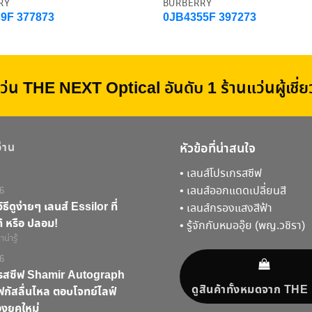
RY
BURBERRY
9F 377873
0JB4355F 397273
ว่น THE NEXT Optical อันดับ 1 ร้านแว่นผู้เชี
อ่าน
หัวข้อที่น่าสนใจ
•
เลนส์โปรเกรสซีฟ
•
เลนส์ออกแดดเปลี่ยนสี
6
ิธีดูง่ายๆ เลนส์ Essilor ที่
•
เลนส์กรองแสงสีฟ้า
้ หรือ ปลอม!
•
รู้จักกับหมออุ๊ย (พญ.วชิรา)
น่ารู้
6
กรสซีฟ Shamir Autograph
ดูสินค้าทั้งหมดจาก TH
ัสลื่นไหล ตอบโจทย์ไลฟ์
งยุคใหม่