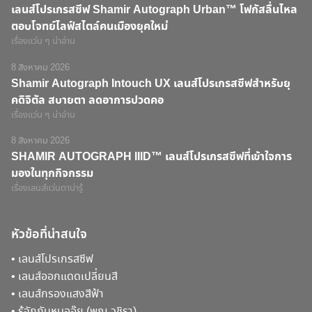
เลนส์โปรเกรสซีฟ Shamir Autograph Urban™ โฟกัสลื่นไหล
ตอบโจทย์ไลฟ์สไตล์คนเมืองยุคใหม่
เรื่องแว่น ๆ น่าอ่าน
8 สิงหาคม 2026
Shamir Autograph Intouch UX เลนส์โปรเกรสซีฟสำหรับยุ
คดิจิตัล สบายตา ลดอาการปวดคอ
เรื่องแว่น ๆ น่าอ่าน
8 สิงหาคม 2026
SHAMIR AUTOGRAPH IIID™ เลนส์โปรเกรสซีฟที่เข้าใจการ
มองในทุกกิจกรรม
เรื่องเลนส์แว่นตาน่ารู้
หัวข้อที่น่าสนใจ
•
เลนส์โปรเกรสซีฟ
•
เลนส์ออกแดดเปลี่ยนสี
•
เลนส์กรองแสงสีฟ้า
•
รู้จักกับหมออุ๊ย (พญ.วชิรา)