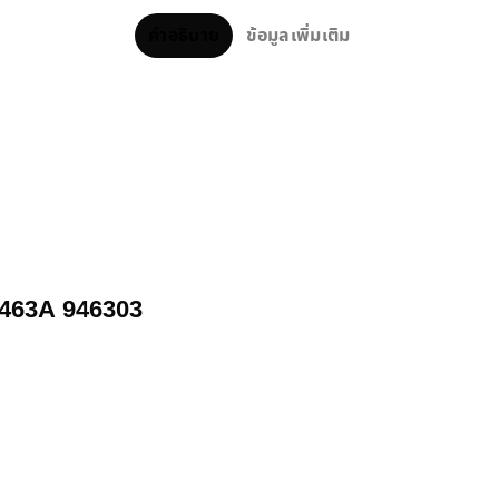
คำอธิบาย
ข้อมูลเพิ่มเติม
O9463A 946303