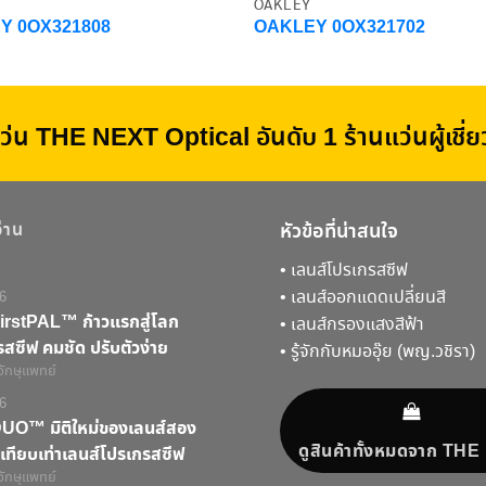
OAKLEY
Y 0OX321808
OAKLEY 0OX321702
ว่น THE NEXT Optical อันดับ 1 ร้านแว่นผู้เชี
อ่าน
หัวข้อที่น่าสนใจ
•
เลนส์โปรเกรสซีฟ
•
เลนส์ออกแดดเปลี่ยนสี
6
rstPAL™ ก้าวแรกสู่โลก
•
เลนส์กรองแสงสีฟ้า
สซีฟ คมชัด ปรับตัวง่าย
•
รู้จักกับหมออุ๊ย (พญ.วชิรา)
จักษุแพทย์
6
O™ มิติใหม่ของเลนส์สอง
ดูสินค้าทั้งหมดจาก TH
เทียบเท่าเลนส์โปรเกรสซีฟ
จักษุแพทย์