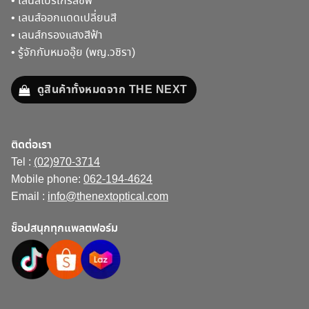
•
เลนส์โปรเกรสซีฟ
•
เลนส์ออกแดดเปลี่ยนสี
•
เลนส์กรองแสงสีฟ้า
•
รู้จักกับหมออุ๊ย (พญ.วชิรา)
ดูสินค้าทั้งหมดจาก THE NEXT
ติดต่อเรา
Tel :
(02)970-3714
Mobile phone:
062-194-4624
Email :
info@thenextoptical.com
ช็อปสนุกทุกแพลตฟอร์ม