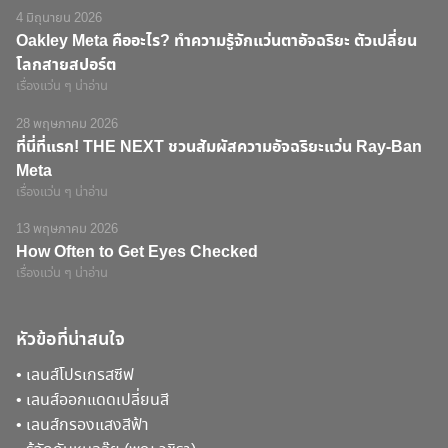
4 มิถุนายน 2026
Oakley Meta คืออะไร? ทำความรู้จักแว่นตาอัจฉริยะ ตัวเปลี่ยน
โลกสายสปอร์ต
เรื่องแว่น ๆ น่าอ่าน
28 พฤษภาคม 2026
ที่นี่ที่แรก! THE NEXT ชวนสัมผัสความอัจฉริยะแว่น Ray-Ban
Meta
เรื่องแว่น ๆ น่าอ่าน
13 พฤษภาคม 2026
How Often to Get Eyes Checked
เรื่องแว่น ๆ น่าอ่าน
หัวข้อที่น่าสนใจ
•
เลนส์โปรเกรสซีฟ
•
เลนส์ออกแดดเปลี่ยนสี
•
เลนส์กรองแสงสีฟ้า