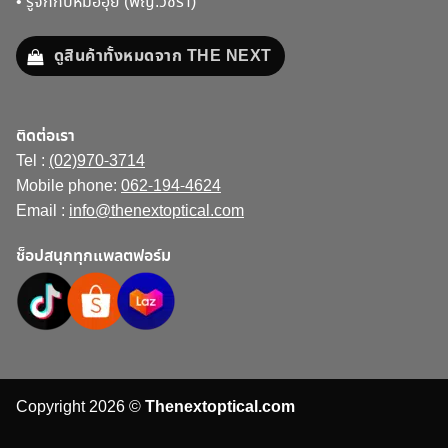
•
รู้จักกับหมออุ๊ย (พญ.วชิรา)
ดูสินค้าทั้งหมดจาก THE NEXT
ติดต่อเรา
Tel :
(02)970-3714
Mobile phone:
062-194-4624
Email :
info@thenextoptical.com
ช็อปสนุกทุกแพลตฟอร์ม
Copyright 2026 ©
Thenextoptical.com