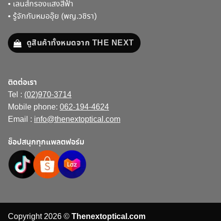
•
เลนส์กรองแสงสีฟ้า
•
รู้จักกับหมออุ๊ย (พญ.วชิรา)
ดูสินค้าทั้งหมดจาก THE NEXT
ติดต่อเรา
Tel :
(02)970-3714
Mobile phone:
062-194-4624
Email :
info@thenextoptical.com
ช็อปสนุกทุกแพลตฟอร์ม
Copyright 2026 ©
Thenextoptical.com