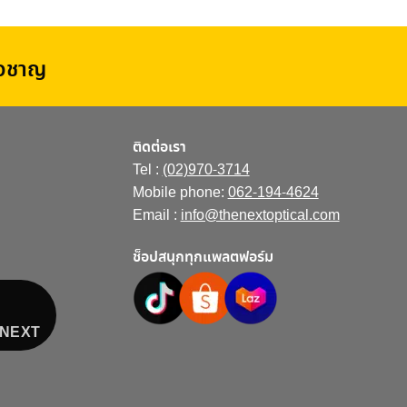
่ยวชาญ
ติดต่อเรา
Tel :
(02)970-3714
Mobile phone:
062-194-4624
Email :
info@thenextoptical.com
ช็อปสนุกทุกแพลตฟอร์ม
E NEXT