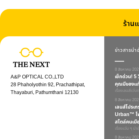
ร้านแ
ข่าวสารน่า
8 สิงหาคม 202
เช็กด่วน! 5 ว
A&P OPTICAL CO.,LTD
คุณมีของแท
28 Phaholyothin 92, Prachathipat,
เรื่องเลนส์แว่นตา
Thayaburi, Pathumthani 12130
8 สิงหาคม 202
เลนส์โปรเ
Urban™ โฟก
สไตล์คนเมือ
เรื่องแว่น ๆ น่าอ
8 สิงหาคม 202