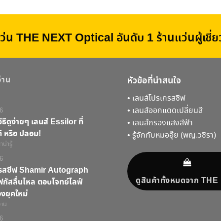
ว่น THE NEXT Optical อันดับ 1 ร้านแว่นผู้เชี
อ่าน
หัวข้อที่น่าสนใจ
•
เลนส์โปรเกรสซีฟ
•
เลนส์ออกแดดเปลี่ยนสี
6
ิธีดูง่ายๆ เลนส์ Essilor ที่
•
เลนส์กรองแสงสีฟ้า
้ หรือ ปลอม!
•
รู้จักกับหมออุ๊ย (พญ.วชิรา)
น่ารู้
6
กรสซีฟ Shamir Autograph
ดูสินค้าทั้งหมดจาก TH
ัสลื่นไหล ตอบโจทย์ไลฟ์
งยุคใหม่
่าน
6