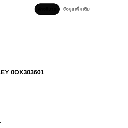
คำอธิบาย
ข้อมูลเพิ่มเติม
AKLEY 0OX303601
+