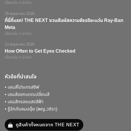
เรื่องแว่น ๆ น่าอ่าน
28 พฤษภาคม 2026
ที่นี่ที่แรก! THE NEXT ชวนสัมผัสความอัจฉริยะแว่น Ray-Ban
Meta
เรื่องแว่น ๆ น่าอ่าน
13 พฤษภาคม 2026
How Often to Get Eyes Checked
เรื่องแว่น ๆ น่าอ่าน
หัวข้อที่น่าสนใจ
•
เลนส์โปรเกรสซีฟ
•
เลนส์ออกแดดเปลี่ยนสี
•
เลนส์กรองแสงสีฟ้า
•
รู้จักกับหมออุ๊ย (พญ.วชิรา)
ดูสินค้าทั้งหมดจาก THE NEXT