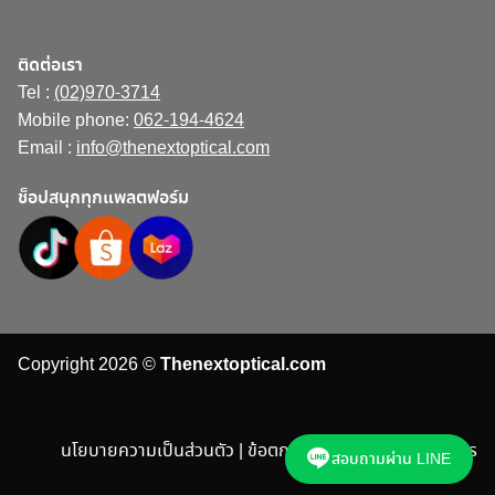
ติดต่อเรา
Tel :
(02)970-3714
Mobile phone:
062-194-4624
Email :
info@thenextoptical.com
ช็อปสนุกทุกแพลตฟอร์ม
Copyright 2026 ©
Thenextoptical.com
นโยบายความเป็นส่วนตัว | ข้อตกลงและเงื่อนไขในการบริการ
สอบถามผ่าน LINE