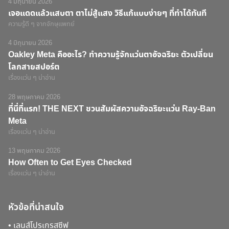
4 มิถุนายน 2026
เจอแดดแล้วแสบตา ตาไม่สู้แสง วิธีแก้แบบง่ายๆ ที่ทำได้ทันที
ความรู้ดี ๆ จากจักษุแพทย์
4 มิถุนายน 2026
Oakley Meta คืออะไร? ทำความรู้จักแว่นตาอัจฉริยะ ตัวเปลี่ยน
โลกสายสปอร์ต
เรื่องแว่น ๆ น่าอ่าน
28 พฤษภาคม 2026
ที่นี่ที่แรก! THE NEXT ชวนสัมผัสความอัจฉริยะแว่น Ray-Ban
Meta
เรื่องแว่น ๆ น่าอ่าน
13 พฤษภาคม 2026
How Often to Get Eyes Checked
เรื่องแว่น ๆ น่าอ่าน
หัวข้อที่น่าสนใจ
•
เลนส์โปรเกรสซีฟ