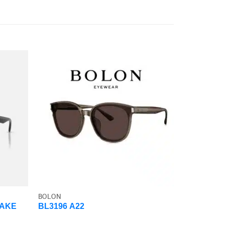
BOLON
BOLON
NAKE
BL3196 A22
BL3195 C