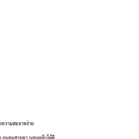
 ทำความสะอาดง่าย
า ถนอมสายตา นอนหลับได้ดี