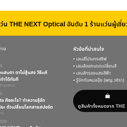
ว่น THE NEXT Optical อันดับ 1 ร้านแว่นผู้เชี
อ่าน
หัวข้อที่น่าสนใจ
•
เลนส์โปรเกรสซีฟ
•
เลนส์ออกแดดเปลี่ยนสี
26
สบตา ตาไม่สู้แสง วิธีแก้
•
เลนส์กรองแสงสีฟ้า
ทำได้ทันที
•
รู้จักกับหมออุ๊ย (พญ.วชิรา)
จักษุแพทย์
26
a คืออะไร? ทำความรู้จัก
ดูสินค้าทั้งหมดจาก TH
ริยะ ตัวเปลี่ยนโลกสายสปอร์ต
่าน
2026