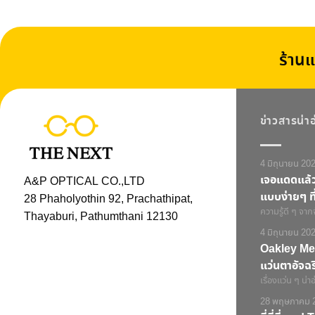
ร้านแ
ข่าวสารน่า
4 มิถุนายน 20
เจอแดดแล้วแ
A&P OPTICAL CO.,LTD
แบบง่ายๆ ที่
28 Phaholyothin 92, Prachathipat,
ความรู้ดี ๆ จาก
Thayaburi, Pathumthani 12130
4 มิถุนายน 20
Oakley Met
แว่นตาอัจฉ
เรื่องแว่น ๆ น่าอ
28 พฤษภาคม 