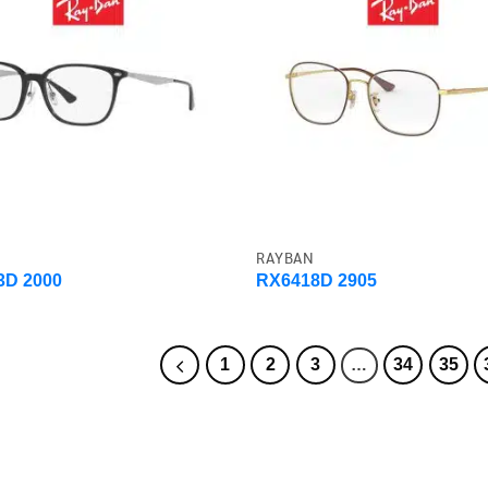
RAYBAN
3D 2000
RX6418D 2905
1
2
3
34
35
…