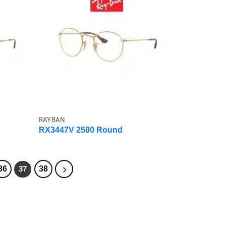
RAYBAN
RX3447V 2500 Round
36
38
37