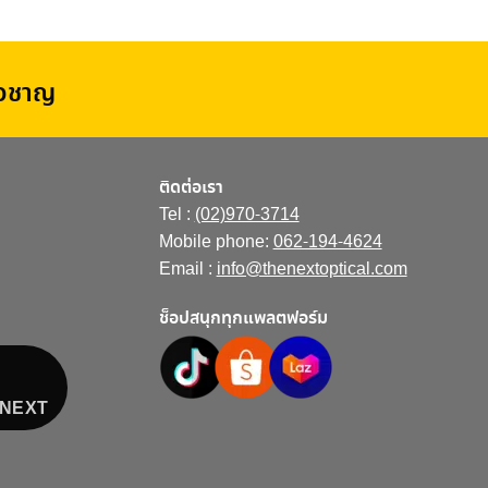
่ยวชาญ
ติดต่อเรา
Tel :
(02)970-3714
Mobile phone:
062-194-4624
Email :
info@thenextoptical.com
ช็อปสนุกทุกแพลตฟอร์ม
E NEXT