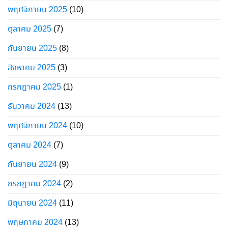
พฤศจิกายน 2025
(10)
ตุลาคม 2025
(7)
กันยายน 2025
(8)
สิงหาคม 2025
(3)
กรกฎาคม 2025
(1)
ธันวาคม 2024
(13)
พฤศจิกายน 2024
(10)
ตุลาคม 2024
(7)
กันยายน 2024
(9)
กรกฎาคม 2024
(2)
มิถุนายน 2024
(11)
พฤษภาคม 2024
(13)