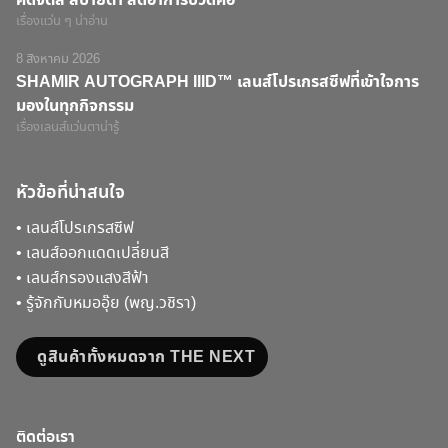
คดิจิตัล สบายตา ลดอาการปวดคอ
เรื่องแว่น ๆ น่าอ่าน
8 สิงหาคม 2026
SHAMIR AUTOGRAPH IIID™ เลนส์โปรเกรสซีฟที่เข้าใจการ
มองในทุกกิจกรรม
เรื่องเลนส์แว่นตาน่ารู้
หัวข้อที่น่าสนใจ
•
เลนส์โปรเกรสซีฟ
•
เลนส์ออกแดดเปลี่ยนสี
•
เลนส์กรองแสงสีฟ้า
•
รู้จักกับหมออุ๊ย (พญ.วชิรา)
ดูสินค้าทั้งหมดจาก THE NEXT
ติดต่อเรา