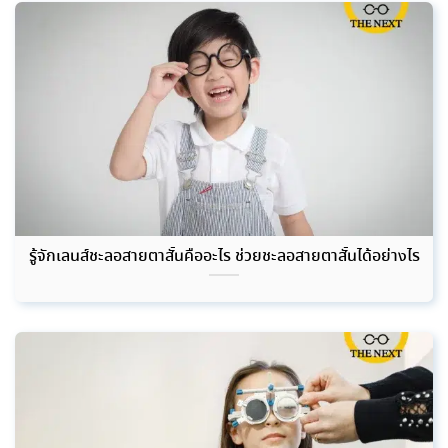
รู้จักเลนส์ชะลอสายตาสั้นคืออะไร ช่วยชะลอสายตาสั้นได้อย่างไร