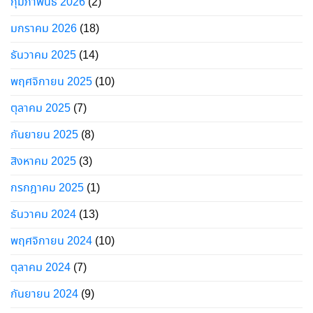
กุมภาพันธ์ 2026
(2)
มกราคม 2026
(18)
ธันวาคม 2025
(14)
พฤศจิกายน 2025
(10)
ตุลาคม 2025
(7)
กันยายน 2025
(8)
สิงหาคม 2025
(3)
กรกฎาคม 2025
(1)
ธันวาคม 2024
(13)
พฤศจิกายน 2024
(10)
ตุลาคม 2024
(7)
กันยายน 2024
(9)