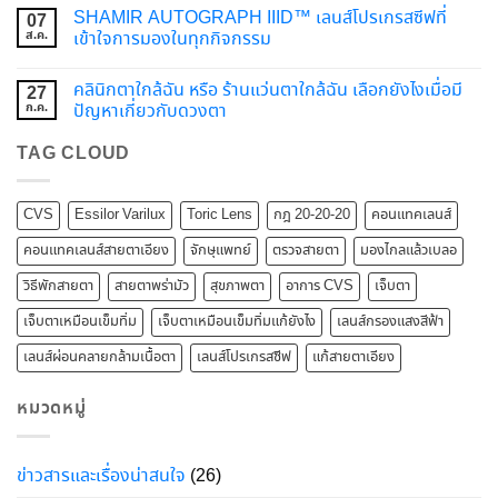
SHAMIR AUTOGRAPH IIID™ เลนส์โปรเกรสซีฟที่
07
ส.ค.
เข้าใจการมองในทุกกิจกรรม
คลินิกตาใกล้ฉัน หรือ ร้านแว่นตาใกล้ฉัน เลือกยังไงเมื่อมี
27
ก.ค.
ปัญหาเกี่ยวกับดวงตา
TAG CLOUD
CVS
Essilor Varilux
Toric Lens
กฎ 20-20-20
คอนแทคเลนส์
คอนแทคเลนส์สายตาเอียง
จักษุแพทย์
ตรวจสายตา
มองไกลแล้วเบลอ
วิธีพักสายตา
สายตาพร่ามัว
สุขภาพตา
อาการ CVS
เจ็บตา
เจ็บตาเหมือนเข็มทิ่ม
เจ็บตาเหมือนเข็มทิ่มแก้ยังไง
เลนส์กรองแสงสีฟ้า
เลนส์ผ่อนคลายกล้ามเนื้อตา
เลนส์โปรเกรสซีฟ
แก้สายตาเอียง
หมวดหมู่
ข่าวสารและเรื่องน่าสนใจ
(26)