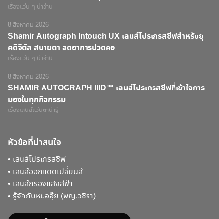
เรื่องแว่น ๆ น่าอ่าน
8 สิงหาคม 2026
Shamir Autograph Intouch UX เลนส์โปรเกรสซีฟสำหรับยุ
คดิจิตัล สบายตา ลดอาการปวดคอ
เรื่องแว่น ๆ น่าอ่าน
8 สิงหาคม 2026
SHAMIR AUTOGRAPH IIID™ เลนส์โปรเกรสซีฟที่เข้าใจการ
มองในทุกกิจกรรม
เรื่องเลนส์แว่นตาน่ารู้
หัวข้อที่น่าสนใจ
•
เลนส์โปรเกรสซีฟ
•
เลนส์ออกแดดเปลี่ยนสี
•
เลนส์กรองแสงสีฟ้า
•
รู้จักกับหมออุ๊ย (พญ.วชิรา)