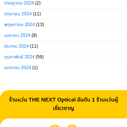
กรกฎาคม 2024
(2)
มิถุนายน 2024
(11)
พฤษภาคม 2024
(13)
เมษายน 2024
(8)
มีนาคม 2024
(11)
กุมภาพันธ์ 2024
(59)
มกราคม 2024
(1)
ร้านแว่น THE NEXT Optical อันดับ 1 ร้านแว่นผู้
เชี่ยวชาญ