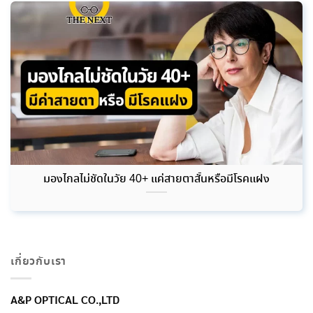
มองไกลไม่ชัดในวัย 40+ แค่สายตาสั้นหรือมีโรคแฝง
เกี่ยวกับเรา
A&P OPTICAL CO.,LTD