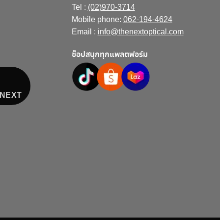
Tel :
(02)970-3714
Mobile phone:
062-194-4624
Email :
info@thenextoptical.com
ช็อปสนุกทุกแพลตฟอร์ม
E NEXT