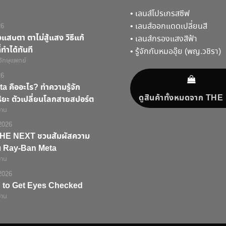
•
เลนส์โปรเกรสซีฟ
•
เลนส์ออกแดดเปลี่ยนสี
26
สบตา ตาไม่สู้แสง วิธีแก้
•
เลนส์กรองแสงสีฟ้า
ทำได้ทันที
•
รู้จักกับหมออุ๊ย (พญ.วชิรา)
จักษุแพทย์
26
a คืออะไร? ทำความรู้จัก
ดูสินค้าทั้งหมดจาก TH
ริยะ ตัวเปลี่ยนโลกสายสปอร์ต
่าน
2026
ก! THE NEXT ชวนสัมผัสความ
่น Ray-Ban Meta
่าน
2026
 to Get Eyes Checked
่าน