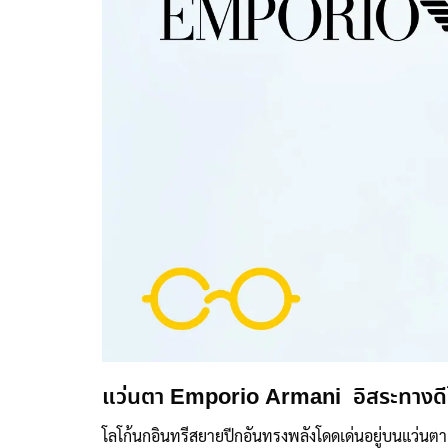
แว่นตา Emporio Armani อิสระทางดีไ
โลโก้นกอินทรีสยายปีกอันทรงพลังโดดเด่นอยู่บนแว่นต