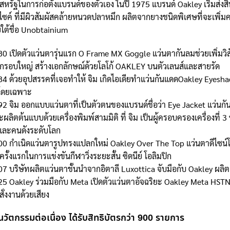
สหรัฐในการก่อตั้งแบรนด์ของตัวเอง ในปี 1975 แบรนด์ Oakley เริ่มส่ง
ไซค์ ที่มีผิวสัมผัสคล้ายหนวดปลาหมึก ผลิตจากยางชนิดพิเศษที่จะเพิ่มคว
ใต้ชื่อ Unobtainium
80 เปิดตัวแว่นตารุ่นแรก O Frame MX Goggle แว่นตากันลมช่วยเพิ่มวิ
 กรอบใหญ่ สร้างเอกลักษณ์ด้วยโลโก้ OAKLEY บนตัวเลนส์และสายรัด
84 ด้วยอุปสรรคที่เจอทำให้ จิม เกิดไอเดียทำแว่นกันแดดOakley Eyesh
าโดยเฉพาะ
92 จิม ออกแบบแว่นตาที่เป็นตัวตนของแบรนด์ชื่อว่า Eye Jacket แว่นก
ผลิตต้นแบบด้วยเครื่องพิมพ์สามมิติ ที่ จิม เป็นผู้ครอบครองเครื่องที
และคนดังระดับโลก
00 กำเนิดแว่นตารูปทรงแปลกใหม่ Oakley Over The Top แว่นตาดีไซน์
รั้งแรกในการแข่งขันกีฬาวิ่งระยะสั้น ซิดนีย์ โอลิมปิก
07 บริษัทผลิตแว่นตาชั้นนำจากอิตาลี Luxottica จับมือกับ Oakley ผลิ
25 Oakley ร่วมมือกับ Meta เปิดตัวแว่นตาอัจฉริยะ Oakley Meta HSTN 
ั่งงานด้วยเสียง
วัตกรรมต่อเนื่อง ได้รับสิทธิบัตรกว่า 900 รายการ