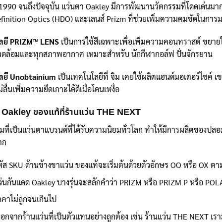
ปี 1990 จนถึงปัจจุบัน แว่นตา Oakley มีการพัฒนานวัตกรรมที่โดดเด่นมาก
finition Optics (HDO) และเลนส์ Prizm ที่ช่วยเพิ่มความคมชัดในการ
ลยี PRIZM™ LENS
เป็นการใช้สีเฉพาะเพื่อเพิ่มความคอนทราสต์ ขยายให
ดล้อมและทุกสภาพอากาศ เหมาะสำหรับ นักกีฬากอล์ฟ ปั่นจักรยาน
ลยี Unobtainium
เป็นเทคโนโลยีที่ จิม เคยใช้ผลิตแฮนด์มอเตอร์ไซค์ 
ม่ลื่นเพิ่มความยึดเกาะได้ดีเมื่อโดนเหงื่อ
 Oakley ของแท้ที่ร้านแว่น THE NEXT
มที่เป็นแว่นตาแบรนด์ที่ได้รับความนิยมทั่วโลก ทำให้มีการผลิตของป
าก
หัส SKU ด้านข้างขาแว่น ของแท้จะเริ่มต้นด้วยตัวอักษร OO หรือ OX ตามด
ว่นกันแดด Oakley บางรุ่นจะสลักคำว่า PRIZM หรือ PRIZM P หรือ POL
าคาไม่ถูกจนเกินไป
ือกจากร้านแว่นที่เป็นตัวแทนอย่างถูกต้อง เช่น ร้านแว่น THE NEXT เรามี