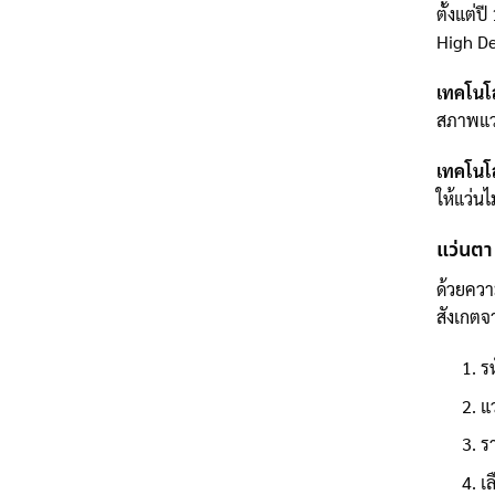
ตั้งแต่
High De
เทคโนโ
สภาพแว
เทคโนโ
ให้แว่นไ
แว่นตา
ด้วยควา
สังเกตจ
ร
แ
ร
เล