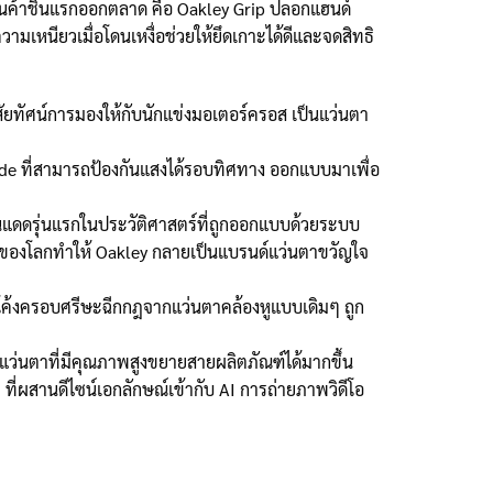
สินค้าชิ้นแรกออกตลาด คือ Oakley Grip ปลอกแฮนด์
ามเหนียวเมื่อโดนเหงื่อช่วยให้ยึดเกาะได้ดีและจดสิทธิ
สัยทัศน์การมองให้กับนักแข่งมอเตอร์ครอส เป็นแว่นตา
ade ที่สามารถป้องกันแสงได้รอบทิศทาง ออกแบบมาเพื่อ
ันแดดรุ่นแรกในประวัติศาสตร์ที่ถูกออกแบบด้วยระบบ
่ 3 ของโลกทำให้ Oakley กลายเป็นแบรนด์แว่นตาขวัญใจ
โค้งครอบศรีษะฉีกกฎจากแว่นตาคล้องหูแบบเดิมๆ ถูก
ตแว่นตาที่มีคุณภาพสูงขยายสายผลิตภัณฑ์ได้มากขึ้น
ที่ผสานดีไซน์เอกลักษณ์เข้ากับ AI การถ่ายภาพวิดีโอ