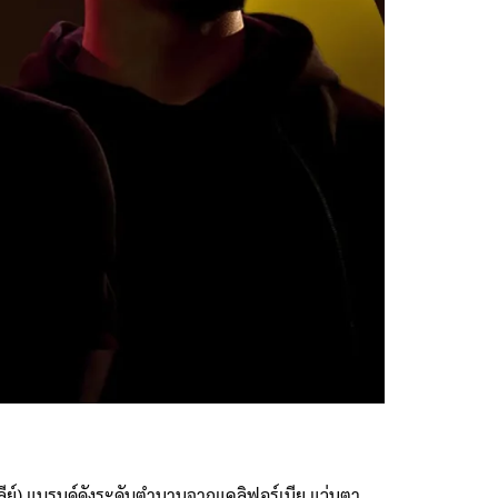
ลีย์) แบรนด์ดังระดับตำนานจากแคลิฟอร์เนีย แว่นตา