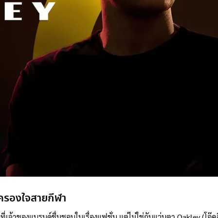
 ครองใจสายกีฬา
จ้าของแบรนด์ชื่นชอบในเรื่องแฟชั่น แต่ไม่ใช่กับแว่นตา Oakley (โอ๊ค