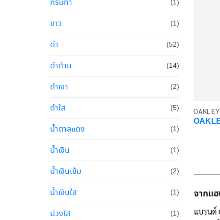
กรมท่า
(1)
ขาว
(1)
ดำ
(52)
ดำด้าน
(14)
ดำเงา
(2)
ดำใส
(5)
OAKLEY
OAKLE
น้ำตาลแดง
(1)
น้ำเงิน
(1)
น้ำเงินเข้ม
(2)
น้ำเงินใส
จากแฮน
(1)
แบรนด์ O
ม่วงใส
(1)