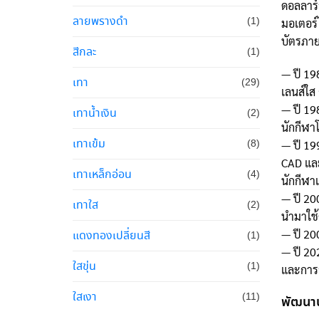
ดอลลาร์
ลายพรางดำ
(1)
มอเตอร์
บัตรภาย
สีกละ
(1)
— ปี 19
เทา
(29)
เลนส์ใส
— ปี 19
เทาน้ำเงิน
(2)
นักกีฬ
เทาเข้ม
(8)
— ปี 19
CAD และ
เทาเหล็กอ่อน
(4)
นักกีฬา
— ปี 20
เทาใส
(2)
นำมาใช้ค
— ปี 20
แดงทองเปลี่ยนสี
(1)
— ปี 20
ใสขุ่น
(1)
และการส
ใสเงา
(11)
พัฒนาน