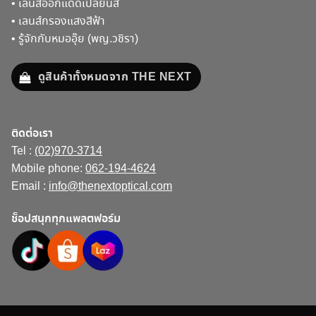
•
เลนส์ออกแดดเปลี่ยนสี
•
เลนส์กรองแสงสีฟ้า
•
รู้จักกับหมออุ๊ย (พญ.วชิรา)
ดูสินค้าทั้งหมดจาก THE NEXT
ติดต่อเรา
Tel :
(02)970-3714
Mobile phone:
062-194-4624
Email :
info@thenextoptical.com
ช็อปสนุกทุกแพลตฟอร์ม