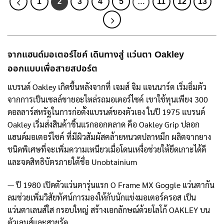
1
3
4
5
11
12
13
2
…
จากแฮนด์มอเตอร์ไซค์ เดินทางสู่ แว่นตา Oakley
ออกแบบเพื่อสายสปอร์ต
แบรนด์ Oakley เกิดขึ้นหลังจากที่ เจมส์ จิม แจนนาร์ด เริ่มอิ่มตัว
จากการเป็นเซลล์ขายอะไหล่รถมอเตอร์ไซค์ เขาใช้ทุนเพียง 300
ดอลลาร์สหรัฐในการก่อตั้งแบรนด์ของตัวเอง ในปี 1975 แบรนด์
Oakley เริ่มส่งสินค้าชิ้นแรกออกตลาด คือ Oakley Grip ปลอก
แฮนด์มอเตอร์ไซค์ ที่มีผิวสัมผัสคล้ายหนวดปลาหมึก ผลิตจากยาง
ชนิดพิเศษที่จะเพิ่มความเหนียวเมื่อโดนเหงื่อช่วยให้ยึดเกาะได้ดี
และจดสิทธิบัตรภายใต้ชื่อ Unobtainium
— ปี 1980 เปิดตัวแว่นตารุ่นแรก O Frame MX Goggle แว่นตากัน
ลมช่วยเพิ่มวิสัยทัศน์การมองให้กับนักแข่งมอเตอร์ครอส เป็น
แว่นตาเลนส์ใส กรอบใหญ่ สร้างเอกลักษณ์ด้วยโลโก้ OAKLEY บน
ตัวเลนส์และสายรัด