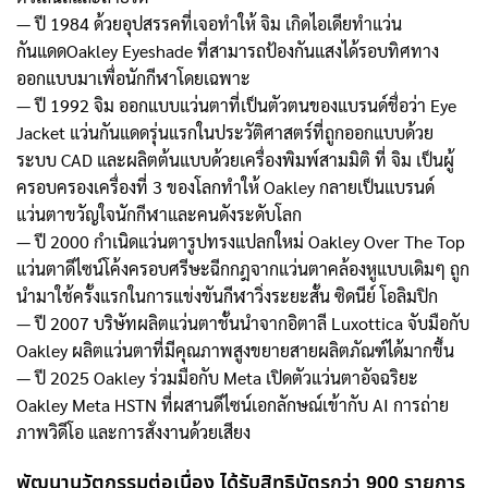
— ปี 1984 ด้วยอุปสรรคที่เจอทำให้ จิม เกิดไอเดียทำแว่น
กันแดดOakley Eyeshade ที่สามารถป้องกันแสงได้รอบทิศทาง
ออกแบบมาเพื่อนักกีฬาโดยเฉพาะ
— ปี 1992 จิม ออกแบบแว่นตาที่เป็นตัวตนของแบรนด์ชื่อว่า Eye
Jacket แว่นกันแดดรุ่นแรกในประวัติศาสตร์ที่ถูกออกแบบด้วย
ระบบ CAD และผลิตต้นแบบด้วยเครื่องพิมพ์สามมิติ ที่ จิม เป็นผู้
ครอบครองเครื่องที่ 3 ของโลกทำให้ Oakley กลายเป็นแบรนด์
แว่นตาขวัญใจนักกีฬาและคนดังระดับโลก
— ปี 2000 กำเนิดแว่นตารูปทรงแปลกใหม่ Oakley Over The Top
แว่นตาดีไซน์โค้งครอบศรีษะฉีกกฎจากแว่นตาคล้องหูแบบเดิมๆ ถูก
นำมาใช้ครั้งแรกในการแข่งขันกีฬาวิ่งระยะสั้น ซิดนีย์ โอลิมปิก
— ปี 2007 บริษัทผลิตแว่นตาชั้นนำจากอิตาลี Luxottica จับมือกับ
Oakley ผลิตแว่นตาที่มีคุณภาพสูงขยายสายผลิตภัณฑ์ได้มากขึ้น
— ปี 2025 Oakley ร่วมมือกับ Meta เปิดตัวแว่นตาอัจฉริยะ
Oakley Meta HSTN ที่ผสานดีไซน์เอกลักษณ์เข้ากับ AI การถ่าย
ภาพวิดีโอ และการสั่งงานด้วยเสียง
พัฒนานวัตกรรมต่อเนื่อง ได้รับสิทธิบัตรกว่า 900 รายการ