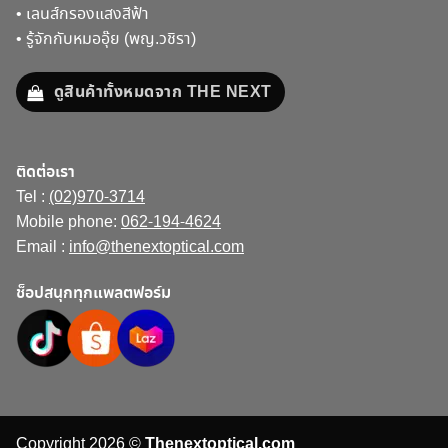
•
เลนส์กรองแสงสีฟ้า
•
รู้จักกับหมออุ๊ย (พญ.วชิรา)
ดูสินค้าทั้งหมดจาก THE NEXT
ติดต่อเรา
Tel :
(02)970-3714
Mobile phone:
062-194-4624
Email :
info@thenextoptical.com
ช็อปสนุกทุกแพลตฟอร์ม
Copyright 2026 ©
Thenextoptical.com