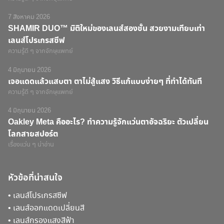
7 สิงหาคม 2026
SHAMIR DUO™ มิติใหม่ของเลนส์สองชั้น สวยงามเทียบเท่า
เลนส์โปรเกรสซีฟ
ความรู้ดี ๆ จากจักษุแพทย์
4 มิถุนายน 2026
เจอแดดแล้วแสบตา ตาไม่สู้แสง วิธีแก้แบบง่ายๆ ที่ทำได้ทันที
ความรู้ดี ๆ จากจักษุแพทย์
4 มิถุนายน 2026
Oakley Meta คืออะไร? ทำความรู้จักแว่นตาอัจฉริยะ ตัวเปลี่ยน
โลกสายสปอร์ต
เรื่องแว่น ๆ น่าอ่าน
หัวข้อที่น่าสนใจ
•
เลนส์โปรเกรสซีฟ
•
เลนส์ออกแดดเปลี่ยนสี
•
เลนส์กรองแสงสีฟ้า