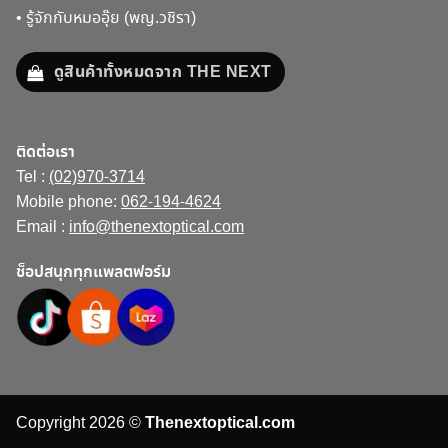
•
รู้จักกับหมออุ๊ย (พญ.วชิรา)
ดูสินค้าทั้งหมดจาก THE NEXT
ติดต่อเรา
Tel :
(02)970-3714
Mobile phone:
062-194-4624
Email :
info@thenextoptical.com
ช็อปสนุกทุกแพลตฟอร์ม
Copyright 2026 ©
Thenextoptical.com