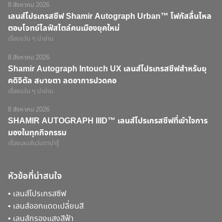
8 สิงหาคม 2026
เลนส์โปรเกรสซีฟ Shamir Autograph Urban™ โฟกัสลื่นไหล
ตอบโจทย์ไลฟ์สไตล์คนเมืองยุคใหม่
เรื่องแว่น ๆ น่าอ่าน
8 สิงหาคม 2026
Shamir Autograph Intouch UX เลนส์โปรเกรสซีฟสำหรับยุ
คดิจิตัล สบายตา ลดอาการปวดคอ
เรื่องแว่น ๆ น่าอ่าน
8 สิงหาคม 2026
SHAMIR AUTOGRAPH IIID™ เลนส์โปรเกรสซีฟที่เข้าใจการ
มองในทุกกิจกรรม
เรื่องเลนส์แว่นตาน่ารู้
หัวข้อที่น่าสนใจ
•
เลนส์โปรเกรสซีฟ
•
เลนส์ออกแดดเปลี่ยนสี
•
เลนส์กรองแสงสีฟ้า