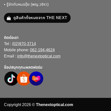
•
รู้จักกับหมออุ๊ย (พญ.วชิรา)
ดูสินค้าทั้งหมดจาก THE NEXT
ติดต่อเรา
Tel :
(02)970-3714
Mobile phone:
062-194-4624
Email :
info@thenextoptical.com
ช็อปสนุกทุกแพลตฟอร์ม
Copyright 2026 ©
Thenextoptical.com