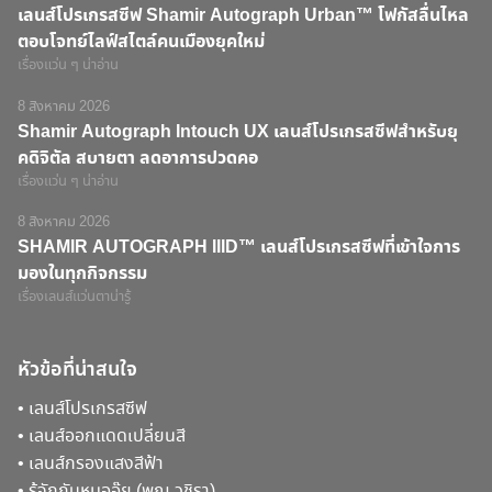
เลนส์โปรเกรสซีฟ Shamir Autograph Urban™ โฟกัสลื่นไหล
ตอบโจทย์ไลฟ์สไตล์คนเมืองยุคใหม่
เรื่องแว่น ๆ น่าอ่าน
8 สิงหาคม 2026
Shamir Autograph Intouch UX เลนส์โปรเกรสซีฟสำหรับยุ
คดิจิตัล สบายตา ลดอาการปวดคอ
เรื่องแว่น ๆ น่าอ่าน
8 สิงหาคม 2026
SHAMIR AUTOGRAPH IIID™ เลนส์โปรเกรสซีฟที่เข้าใจการ
มองในทุกกิจกรรม
เรื่องเลนส์แว่นตาน่ารู้
หัวข้อที่น่าสนใจ
•
เลนส์โปรเกรสซีฟ
•
เลนส์ออกแดดเปลี่ยนสี
•
เลนส์กรองแสงสีฟ้า
•
รู้จักกับหมออุ๊ย (พญ.วชิรา)