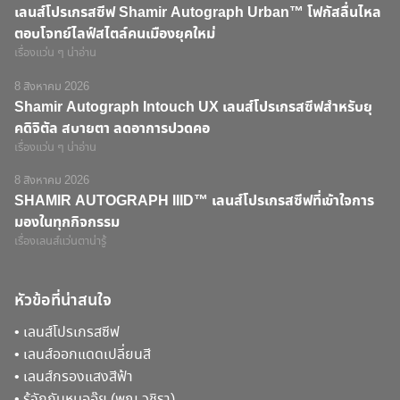
เลนส์โปรเกรสซีฟ Shamir Autograph Urban™ โฟกัสลื่นไหล
ตอบโจทย์ไลฟ์สไตล์คนเมืองยุคใหม่
เรื่องแว่น ๆ น่าอ่าน
8 สิงหาคม 2026
Shamir Autograph Intouch UX เลนส์โปรเกรสซีฟสำหรับยุ
คดิจิตัล สบายตา ลดอาการปวดคอ
เรื่องแว่น ๆ น่าอ่าน
8 สิงหาคม 2026
SHAMIR AUTOGRAPH IIID™ เลนส์โปรเกรสซีฟที่เข้าใจการ
มองในทุกกิจกรรม
เรื่องเลนส์แว่นตาน่ารู้
หัวข้อที่น่าสนใจ
•
เลนส์โปรเกรสซีฟ
•
เลนส์ออกแดดเปลี่ยนสี
•
เลนส์กรองแสงสีฟ้า
•
รู้จักกับหมออุ๊ย (พญ.วชิรา)