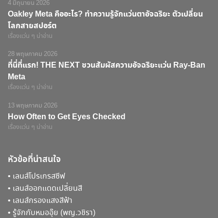
4 มิถุนายน 2026
Oakley Meta คืออะไร? ทำความรู้จักแว่นตาอัจฉริยะ ตัวเปลี่ยน
โลกสายสปอร์ต
เรื่องแว่น ๆ น่าอ่าน
28 พฤษภาคม 2026
ที่นี่ที่แรก! THE NEXT ชวนสัมผัสความอัจฉริยะแว่น Ray-Ban
Meta
เรื่องแว่น ๆ น่าอ่าน
13 พฤษภาคม 2026
How Often to Get Eyes Checked
เรื่องแว่น ๆ น่าอ่าน
หัวข้อที่น่าสนใจ
•
เลนส์โปรเกรสซีฟ
•
เลนส์ออกแดดเปลี่ยนสี
•
เลนส์กรองแสงสีฟ้า
•
รู้จักกับหมออุ๊ย (พญ.วชิรา)