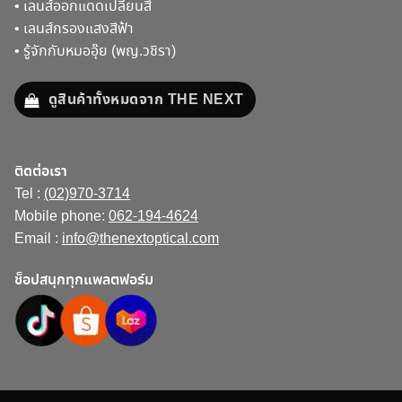
•
เลนส์ออกแดดเปลี่ยนสี
•
เลนส์กรองแสงสีฟ้า
•
รู้จักกับหมออุ๊ย (พญ.วชิรา)
ดูสินค้าทั้งหมดจาก THE NEXT
ติดต่อเรา
Tel :
(02)970-3714
Mobile phone:
062-194-4624
Email :
info@thenextoptical.com
ช็อปสนุกทุกแพลตฟอร์ม