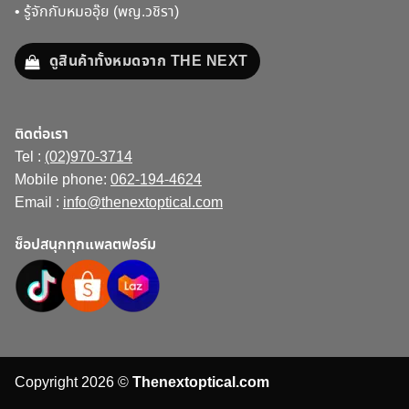
•
รู้จักกับหมออุ๊ย (พญ.วชิรา)
ดูสินค้าทั้งหมดจาก THE NEXT
ติดต่อเรา
Tel :
(02)970-3714
Mobile phone:
062-194-4624
Email :
info@thenextoptical.com
ช็อปสนุกทุกแพลตฟอร์ม
Copyright 2026 ©
Thenextoptical.com