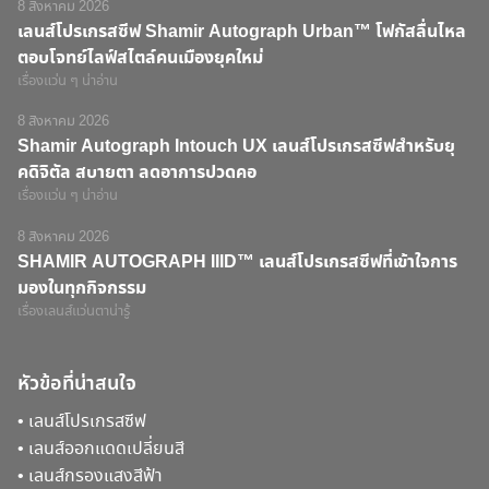
8 สิงหาคม 2026
เลนส์โปรเกรสซีฟ Shamir Autograph Urban™ โฟกัสลื่นไหล
ตอบโจทย์ไลฟ์สไตล์คนเมืองยุคใหม่
เรื่องแว่น ๆ น่าอ่าน
8 สิงหาคม 2026
Shamir Autograph Intouch UX เลนส์โปรเกรสซีฟสำหรับยุ
คดิจิตัล สบายตา ลดอาการปวดคอ
เรื่องแว่น ๆ น่าอ่าน
8 สิงหาคม 2026
SHAMIR AUTOGRAPH IIID™ เลนส์โปรเกรสซีฟที่เข้าใจการ
มองในทุกกิจกรรม
เรื่องเลนส์แว่นตาน่ารู้
หัวข้อที่น่าสนใจ
•
เลนส์โปรเกรสซีฟ
•
เลนส์ออกแดดเปลี่ยนสี
•
เลนส์กรองแสงสีฟ้า