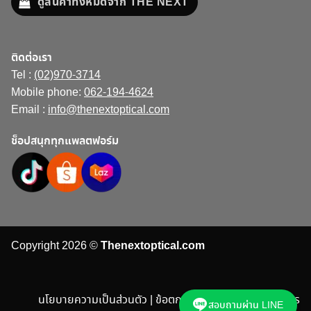
ดูสินค้าทั้งหมดจาก THE NEXT
ติดต่อเรา
Tel :
(02)970-3714
Mobile phone:
062-194-4624
Email :
info@thenextoptical.com
ช็อปสนุกทุกแพลตฟอร์ม
Copyright 2026 ©
Thenextoptical.com
นโยบายความเป็นส่วนตัว | ข้อตกลงและเงื่อนไขในการบริการ
สอบถามผ่าน LINE