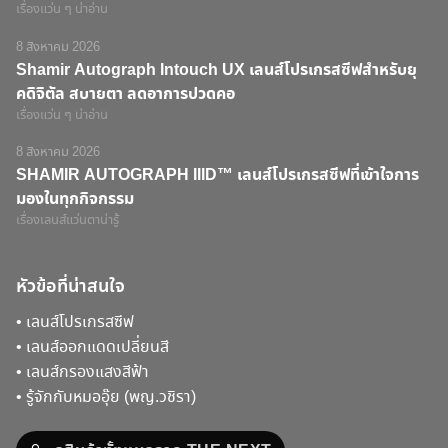
เรื่องแว่น ๆ น่าอ่าน
8 สิงหาคม 2026
Shamir Autograph Intouch UX เลนส์โปรเกรสซีฟสำหรับยุ
คดิจิตัล สบายตา ลดอาการปวดคอ
เรื่องแว่น ๆ น่าอ่าน
8 สิงหาคม 2026
SHAMIR AUTOGRAPH IIID™ เลนส์โปรเกรสซีฟที่เข้าใจการ
มองในทุกกิจกรรม
เรื่องเลนส์แว่นตาน่ารู้
หัวข้อที่น่าสนใจ
•
เลนส์โปรเกรสซีฟ
•
เลนส์ออกแดดเปลี่ยนสี
•
เลนส์กรองแสงสีฟ้า
•
รู้จักกับหมออุ๊ย (พญ.วชิรา)