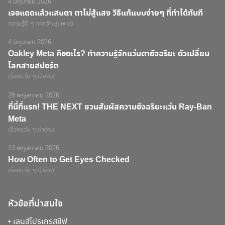
4 มิถุนายน 2026
เจอแดดแล้วแสบตา ตาไม่สู้แสง วิธีแก้แบบง่ายๆ ที่ทำได้ทันที
ความรู้ดี ๆ จากจักษุแพทย์
4 มิถุนายน 2026
Oakley Meta คืออะไร? ทำความรู้จักแว่นตาอัจฉริยะ ตัวเปลี่ยน
โลกสายสปอร์ต
เรื่องแว่น ๆ น่าอ่าน
28 พฤษภาคม 2026
ที่นี่ที่แรก! THE NEXT ชวนสัมผัสความอัจฉริยะแว่น Ray-Ban
Meta
เรื่องแว่น ๆ น่าอ่าน
13 พฤษภาคม 2026
How Often to Get Eyes Checked
เรื่องแว่น ๆ น่าอ่าน
หัวข้อที่น่าสนใจ
•
เลนส์โปรเกรสซีฟ