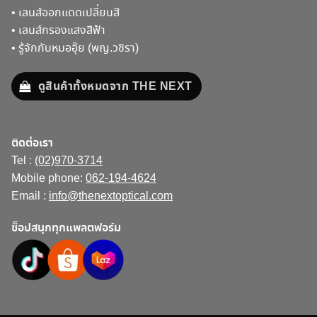
•
เลนส์ออกแดดเปลี่ยนสี
•
เลนส์กรองแสงสีฟ้า
•
รู้จักกับหมออุ๊ย (พญ.วชิรา)
ดูสินค้าทั้งหมดจาก THE NEXT
ติดต่อเรา
Tel :
(02)970-3714
Mobile phone:
062-194-4624
Email :
info@thenextoptical.com
ช็อปสนุกทุกแพลตฟอร์ม