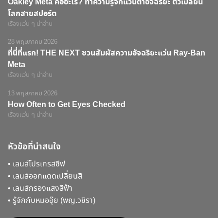
Oakley Meta คืออะไร? ทำความรู้จักแว่นตาอัจฉริยะ ตัวเปลี่ยน
โลกสายสปอร์ต
เรื่องแว่น ๆ น่าอ่าน
28 พฤษภาคม 2026
ที่นี่ที่แรก! THE NEXT ชวนสัมผัสความอัจฉริยะแว่น Ray-Ban
Meta
เรื่องแว่น ๆ น่าอ่าน
13 พฤษภาคม 2026
How Often to Get Eyes Checked
เรื่องแว่น ๆ น่าอ่าน
หัวข้อที่น่าสนใจ
•
เลนส์โปรเกรสซีฟ
•
เลนส์ออกแดดเปลี่ยนสี
•
เลนส์กรองแสงสีฟ้า
•
รู้จักกับหมออุ๊ย (พญ.วชิรา)