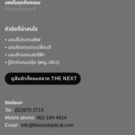
มองในทุกกิจกรรม
เรื่องเลนส์แว่นตาน่ารู้
หัวข้อที่น่าสนใจ
•
เลนส์โปรเกรสซีฟ
•
เลนส์ออกแดดเปลี่ยนสี
•
เลนส์กรองแสงสีฟ้า
•
รู้จักกับหมออุ๊ย (พญ.วชิรา)
ดูสินค้าทั้งหมดจาก THE NEXT
ติดต่อเรา
Tel :
(02)970-3714
Mobile phone:
062-194-4624
Email :
info@thenextoptical.com