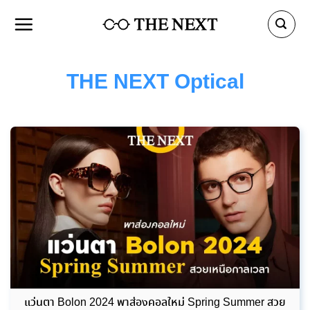
Skip
to
content
THE NEXT Optical
แว่นตา Bolon 2024 พาส่องคอลใหม่ Spring Summer สวย