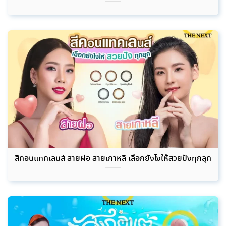
สีคอนแทคเลนส์ สายฝอ สายเกาหลี เลือกยังไงให้สวยปังทุกลุค