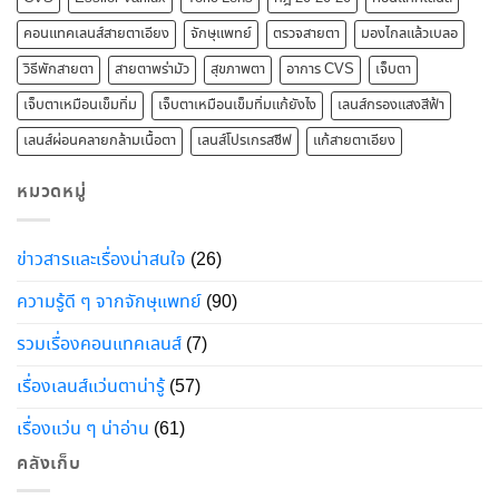
คอนแทคเลนส์สายตาเอียง
จักษุแพทย์
ตรวจสายตา
มองไกลแล้วเบลอ
วิธีพักสายตา
สายตาพร่ามัว
สุขภาพตา
อาการ CVS
เจ็บตา
เจ็บตาเหมือนเข็มทิ่ม
เจ็บตาเหมือนเข็มทิ่มแก้ยังไง
เลนส์กรองแสงสีฟ้า
เลนส์ผ่อนคลายกล้ามเนื้อตา
เลนส์โปรเกรสซีฟ
แก้สายตาเอียง
หมวดหมู่
ข่าวสารและเรื่องน่าสนใจ
(26)
ความรู้ดี ๆ จากจักษุแพทย์
(90)
รวมเรื่องคอนแทคเลนส์
(7)
เรื่องเลนส์แว่นตาน่ารู้
(57)
เรื่องแว่น ๆ น่าอ่าน
(61)
คลังเก็บ