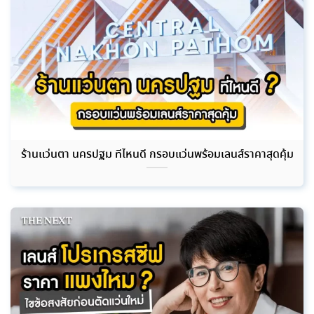
ร้านแว่นตา นครปฐม ที่ไหนดี กรอบแว่นพร้อมเลนส์ราคาสุดคุ้ม