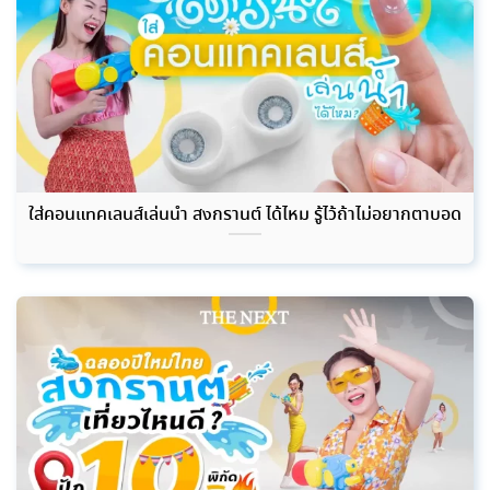
ใส่คอนแทคเลนส์เล่นน้ำ สงกรานต์ ได้ไหม รู้ไว้ถ้าไม่อยากตาบอด