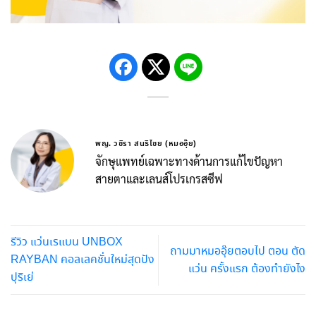
พญ. วชิรา สนธิไชย (หมออุ๊ย)
จักษุแพทย์เฉพาะทางด้านการแก้ไขปัญหา
สายตาและเลนส์โปรเกรสซีฟ
รีวิว แว่นเรแบน UNBOX
ถามมาหมออุ๊ยตอบไป ตอน ตัด
RAYBAN คอลเลคชั่นใหม่สุดปัง
แว่น ครั้งแรก ต้องทำยังไง
ปุริเย่