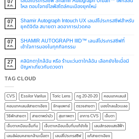
เลนส์โปรเกรสซีฟ Shamir Autograph Urban™ โฟกัสลื่น
07
ส.ค.
ไหล ตอบโจทย์ไลฟ์สไตล์คนเมืองยุคใหม่
Shamir Autograph Intouch UX เลนส์โปรเกรสซีฟสำหรับ
07
ส.ค.
ยุคดิจิตัล สบายตา ลดอาการปวดคอ
SHAMIR AUTOGRAPH IIID™ เลนส์โปรเกรสซีฟที่
07
ส.ค.
เข้าใจการมองในทุกกิจกรรม
คลินิกตาใกล้ฉัน หรือ ร้านแว่นตาใกล้ฉัน เลือกยังไงเมื่อมี
27
ก.ค.
ปัญหาเกี่ยวกับดวงตา
TAG CLOUD
CVS
Essilor Varilux
Toric Lens
กฎ 20-20-20
คอนแทคเลนส์
คอนแทคเลนส์สายตาเอียง
จักษุแพทย์
ตรวจสายตา
มองไกลแล้วเบลอ
วิธีพักสายตา
สายตาพร่ามัว
สุขภาพตา
อาการ CVS
เจ็บตา
เจ็บตาเหมือนเข็มทิ่ม
เจ็บตาเหมือนเข็มทิ่มแก้ยังไง
เลนส์กรองแสงสีฟ้า
เลนส์ผ่อนคลายกล้ามเนื้อตา
เลนส์โปรเกรสซีฟ
แก้สายตาเอียง