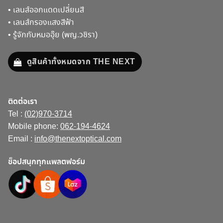
•
เลนส์ออกแดดเปลี่ยนสี
•
เลนส์กรองแสงสีฟ้า
•
รู้จักกับหมออุ๊ย (พญ.วชิรา)
ดูสินค้าทั้งหมดจาก THE NEXT
ติดต่อเรา
Tel :
(02)970-3714
Mobile phone:
062-194-4624
Email :
info@thenextoptical.com
ช็อปสนุกทุกแพลตฟอร์ม