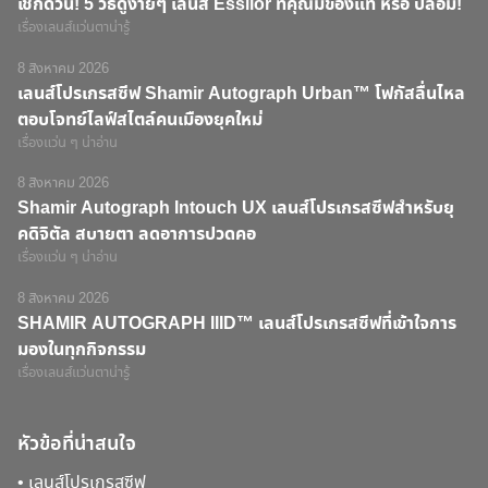
เช็กด่วน! 5 วิธีดูง่ายๆ เลนส์ Essilor ที่คุณมีของแท้ หรือ ปลอม!
เรื่องเลนส์แว่นตาน่ารู้
8 สิงหาคม 2026
เลนส์โปรเกรสซีฟ Shamir Autograph Urban™ โฟกัสลื่นไหล
ตอบโจทย์ไลฟ์สไตล์คนเมืองยุคใหม่
เรื่องแว่น ๆ น่าอ่าน
8 สิงหาคม 2026
Shamir Autograph Intouch UX เลนส์โปรเกรสซีฟสำหรับยุ
คดิจิตัล สบายตา ลดอาการปวดคอ
เรื่องแว่น ๆ น่าอ่าน
8 สิงหาคม 2026
SHAMIR AUTOGRAPH IIID™ เลนส์โปรเกรสซีฟที่เข้าใจการ
มองในทุกกิจกรรม
เรื่องเลนส์แว่นตาน่ารู้
หัวข้อที่น่าสนใจ
•
เลนส์โปรเกรสซีฟ