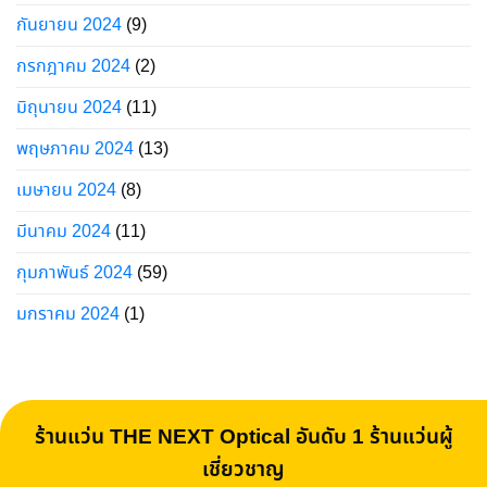
กันยายน 2024
(9)
กรกฎาคม 2024
(2)
มิถุนายน 2024
(11)
พฤษภาคม 2024
(13)
เมษายน 2024
(8)
มีนาคม 2024
(11)
กุมภาพันธ์ 2024
(59)
มกราคม 2024
(1)
ร้านแว่น THE NEXT Optical อันดับ 1 ร้านแว่นผู้
เชี่ยวชาญ