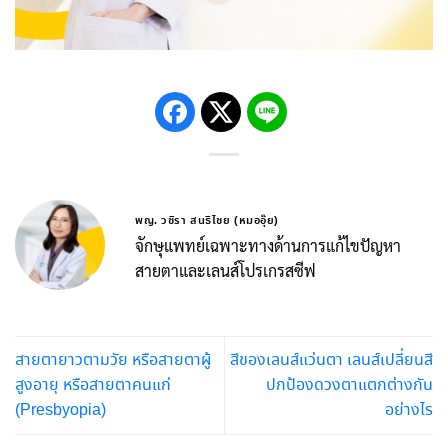
พญ. วชิรา สนธิไชย (หมออุ๊ย)
จักษุแพทย์เฉพาะทางด้านการแก้ไขปัญหา
สายตาและเลนส์โปรเกรสซีฟ
สายตายาวตามวัย หรือสายตาผู้
สีของเลนส์แว่นตา เลนส์เปลี่ยนสี
สูงอายุ หรือสายตาคนแก่
ปกป้องดวงตาแตกต่างกัน
(Presbyopia)
อย่างไร