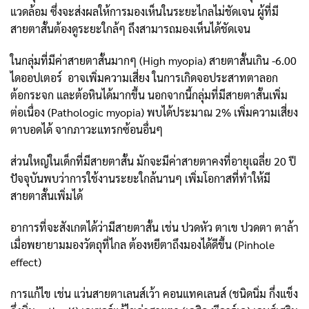
แวดล้อม ซึ่งจะส่งผลให้การมองเห็นในระยะไกลไม่ชัดเจน ผู้ที่มี
สายตาสั้นต้องดูระยะใกล้ๆ ถึงสามารถมองเห็นได้ชัดเจน
ในกลุ่มที่มีค่าสายตาสั้นมากๆ (High myopia) สายตาสั้นเกิน -6.00
ไดออปเตอร์ อาจเพิ่มความเสี่ยง ในการเกิดจอประสาทตาลอก
ต้อกระจก และต้อหินได้มากขึ้น นอกจากนี้กลุ่มที่มีสายตาสั้นเพิ่ม
ต่อเนื่อง (Pathologic myopia) พบได้ประมาณ​ 2% เพิ่มความเสี่ยง
ตาบอดได้ จากภาวะแทรกซ้อนอื่นๆ
ส่วนใหญ่ในเด็กที่มีสายตาสั้น มักจะมีค่าสายตาคงที่อายุเฉลี่ย 20 ปี
ปัจจุบันพบว่าการใช้งานระยะใกล้นานๆ เพิ่มโอกาสที่ทำให้มี
สายตาสั้นเพิ่มได้
อาการที่จะสังเกตได้ว่ามีสายตาสั้น เช่น ปวดหัว ตาเข ปวดตา ตาล้า
เมื่อพยายามมองวัตถุที่ไกล ต้องหยีตาถึงมองได้ดีขึ้น (Pinhole
effect)
การแก้ไข เช่น แว่นสายตาเลนส์เว้า คอนแทคเลนส์ (ชนิดนิ่ม กึ่งแข็ง