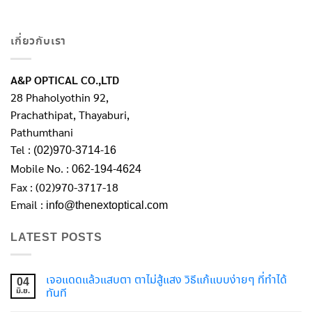
เกี่ยวกับเรา
A&P OPTICAL CO.,LTD
28 Phaholyothin 92,
Prachathipat, Thayaburi,
Pathumthani
Tel :
(02)970-3714-16
Mobile No. :
062-194-4624
Fax : (02)970-3717-18
Email :
info@thenextoptical.com
LATEST POSTS
เจอแดดแล้วแสบตา ตาไม่สู้แสง วิธีแก้แบบง่ายๆ ที่ทำได้
04
มิ.ย.
ทันที