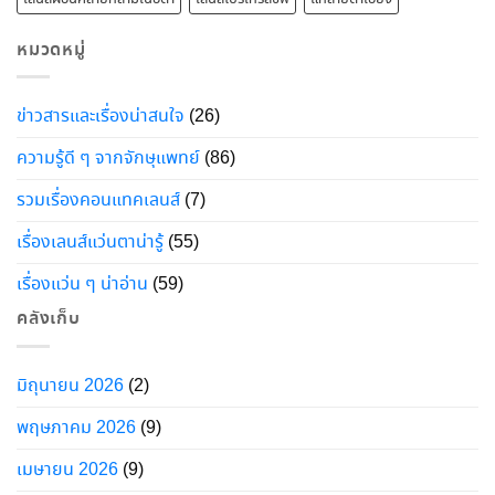
หมวดหมู่
ข่าวสารและเรื่องน่าสนใจ
(26)
ความรู้ดี ๆ จากจักษุแพทย์
(86)
รวมเรื่องคอนแทคเลนส์
(7)
เรื่องเลนส์แว่นตาน่ารู้
(55)
เรื่องแว่น ๆ น่าอ่าน
(59)
คลังเก็บ
มิถุนายน 2026
(2)
พฤษภาคม 2026
(9)
เมษายน 2026
(9)