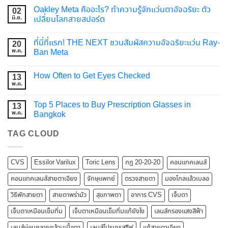
Oakley Meta คืออะไร? ทำความรู้จักแว่นตาอัจฉริยะ ตัว
02
มิ.ย.
เปลี่ยนโลกสายสปอร์ต
ที่นี่ที่แรก! THE NEXT ชวนสัมผัสความอัจฉริยะแว่น Ray-
20
พ.ค.
Ban Meta
How Often to Get Eyes Checked
13
พ.ค.
Top 5 Places to Buy Prescription Glasses in
13
พ.ค.
Bangkok
TAG CLOUD
CVS
Essilor Varilux
Toric Lens
กฎ 20-20-20
คอนแทคเลนส์
คอนแทคเลนส์สายตาเอียง
จักษุแพทย์
ตรวจสายตา
มองไกลแล้วเบลอ
วิธีพักสายตา
สายตาพร่ามัว
สุขภาพตา
อาการ CVS
เจ็บตา
เจ็บตาเหมือนเข็มทิ่ม
เจ็บตาเหมือนเข็มทิ่มแก้ยังไง
เลนส์กรองแสงสีฟ้า
เลนส์ผ่อนคลายกล้ามเนื้อตา
เลนส์โปรเกรสซีฟ
แก้สายตาเอียง