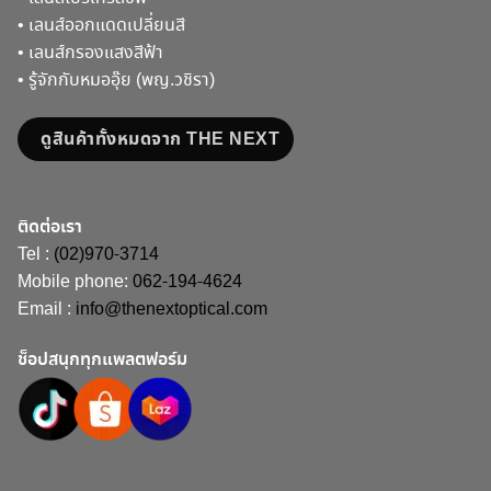
•
เลนส์ออกแดดเปลี่ยนสี
•
เลนส์กรองแสงสีฟ้า
•
รู้จักกับหมออุ๊ย (พญ.วชิรา)
ดูสินค้าทั้งหมดจาก THE NEXT
ติดต่อเรา
Tel :
(02)970-3714
Mobile phone:
062-194-4624
Email :
info@thenextoptical.com
ช็อปสนุกทุกแพลตฟอร์ม