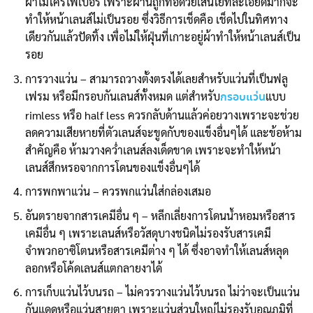
ผ้าไมโครไฟเบอร์ เพราะผ้านี้ถูกทอด้วยเส้นใยที่ละเอียดมากจะ
ทำให้หน้าเลนส์ไม่เป็นรอย ซึ่งวิธีการเช็ดคือ เช็ดไปในทิศทาง
เดียวกันแล้วปัดทิ้ง เพื่อไม่ให้ฝุ่นที่เกาะอยู่ผ้าทำให้หน้าเลนส์เป็น
รอย
การวางแว่น – สามารถวางตั้งตรงได้เลยสำหรับแว่นที่เป็นฟลู
เฟรม หรือมีกรอบกันเลนส์ทั้งหมด แต่สำหรับ
แบบ
กรอบแว่น
rimless หรือ half less ควรกลับด้านแล้วค่อยวางเพราะจะช่วย
ลดความเสียหายที่ตัวเลนส์จะขูดกับของแข็งอื่นๆได้ และข้อห้าม
สำคัญคือ ห้ามวางคว่ำเลนส์ลงเด็ดขาด เพราะจะทำให้หน้า
เลนส์สึกหรอจากการโดนของแข็งอื่นๆได้
การพกพาแว่น – ควรพกแว่นใส่กล่องเสมอ
อันตรายจากสารเคมีอื่น ๆ – หลีกเลี่ยงการโดนน้ำหอมหรือสาร
เคมีอื่น ๆ เพราะเลนส์หรือวัสดุบางชนิดไม่รองรับสารเคมี
จำพวกอาซิโตนหรือสารเคมีต่าง ๆ ได้ ซึ่งอาจทำให้เลนส์หลุด
ลอกหรือโค้ดเลนส์แตกลายงาได้
การเก็บแว่นไว้บนรถ – ไม่ควรวางแว่นไว้บนรถ ไม่ว่าจะเป็นแว่น
กันแดดหรือแว่นสายตา เพราะแว่นส่วนใหญ่ไม่รองรับอุณภูมิที่