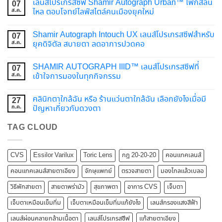
เลนส์โปรเกรสซีฟ Shamir Autograph Urban™ โฟกัสลื่น
07
ส.ค.
ไหล ตอบโจทย์ไลฟ์สไตล์คนเมืองยุคใหม่
Shamir Autograph Intouch UX เลนส์โปรเกรสซีฟสำหรับ
07
ส.ค.
ยุคดิจิตัล สบายตา ลดอาการปวดคอ
SHAMIR AUTOGRAPH IIID™ เลนส์โปรเกรสซีฟที่
07
ส.ค.
เข้าใจการมองในทุกกิจกรรม
คลินิกตาใกล้ฉัน หรือ ร้านแว่นตาใกล้ฉัน เลือกยังไงเมื่อมี
27
ก.ค.
ปัญหาเกี่ยวกับดวงตา
TAG CLOUD
CVS
Essilor Varilux
Toric Lens
กฎ 20-20-20
คอนแทคเลนส์
คอนแทคเลนส์สายตาเอียง
จักษุแพทย์
ตรวจสายตา
มองไกลแล้วเบลอ
วิธีพักสายตา
สายตาพร่ามัว
สุขภาพตา
อาการ CVS
เจ็บตา
เจ็บตาเหมือนเข็มทิ่ม
เจ็บตาเหมือนเข็มทิ่มแก้ยังไง
เลนส์กรองแสงสีฟ้า
เลนส์ผ่อนคลายกล้ามเนื้อตา
เลนส์โปรเกรสซีฟ
แก้สายตาเอียง