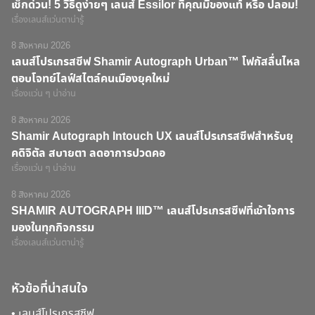
เช็กด่วน! 5 วิธีดูง่ายๆ เลนส์ Essilor ที่คุณมีของแท้ หรือ ปลอม!
เรื่องเลนส์แว่นตาน่ารู้
8 สิงหาคม 2026
เลนส์โปรเกรสซีฟ Shamir Autograph Urban™ โฟกัสลื่นไหล
ตอบโจทย์ไลฟ์สไตล์คนเมืองยุคใหม่
เรื่องแว่น ๆ น่าอ่าน
8 สิงหาคม 2026
Shamir Autograph Intouch UX เลนส์โปรเกรสซีฟสำหรับยุ
คดิจิตัล สบายตา ลดอาการปวดคอ
เรื่องแว่น ๆ น่าอ่าน
8 สิงหาคม 2026
SHAMIR AUTOGRAPH IIID™ เลนส์โปรเกรสซีฟที่เข้าใจการ
มองในทุกกิจกรรม
เรื่องเลนส์แว่นตาน่ารู้
หัวข้อที่น่าสนใจ
•
เลนส์โปรเกรสซีฟ