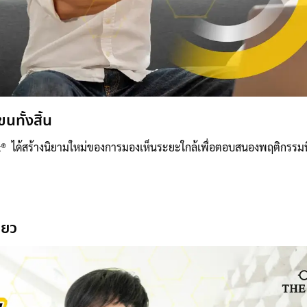
นทั้งสิ้น
x® ได้สร้างนิยามใหม่ของการมองเห็นระยะใกล้เพื่อตอบสนองพฤติกรรมที
ียว