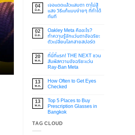
เจอแดดแล้วแสบตา ตาไม่สู้
04
มิ.ย.
แสง วิธีแก้แบบง่ายๆ ที่ทำได้
ทันที
Oakley Meta คืออะไร?
02
มิ.ย.
ทำความรู้จักแว่นตาอัจฉริยะ
ตัวเปลี่ยนโลกสายสปอร์ต
ที่นี่ที่แรก! THE NEXT ชวน
20
พ.ค.
สัมผัสความอัจฉริยะแว่น
Ray-Ban Meta
How Often to Get Eyes
13
พ.ค.
Checked
Top 5 Places to Buy
13
พ.ค.
Prescription Glasses in
Bangkok
TAG CLOUD