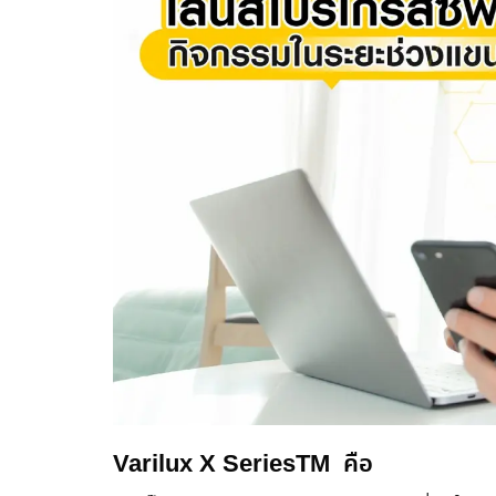
Varilux
X Series
TM
คือ