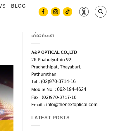
WS
BLOG
เกี่ยวกับเรา
A&P OPTICAL CO.,LTD
28 Phaholyothin 92,
Prachathipat, Thayaburi,
Pathumthani
Tel :
(02)970-3714-16
Mobile No. :
062-194-4624
Fax : (02)970-3717-18
Email :
info@thenextoptical.com
LATEST POSTS