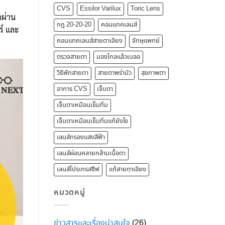
CVS
Essilor Varilux
Toric Lens
กผ่าน
กฎ 20-20-20
คอนแทคเลนส์
ร์ และ
คอนแทคเลนส์สายตาเอียง
จักษุแพทย์
ตรวจสายตา
มองไกลแล้วเบลอ
วิธีพักสายตา
สายตาพร่ามัว
สุขภาพตา
อาการ CVS
เจ็บตา
เจ็บตาเหมือนเข็มทิ่ม
เจ็บตาเหมือนเข็มทิ่มแก้ยังไง
เลนส์กรองแสงสีฟ้า
เลนส์ผ่อนคลายกล้ามเนื้อตา
เลนส์โปรเกรสซีฟ
แก้สายตาเอียง
หมวดหมู่
ข่าวสารและเรื่องน่าสนใจ
(26)