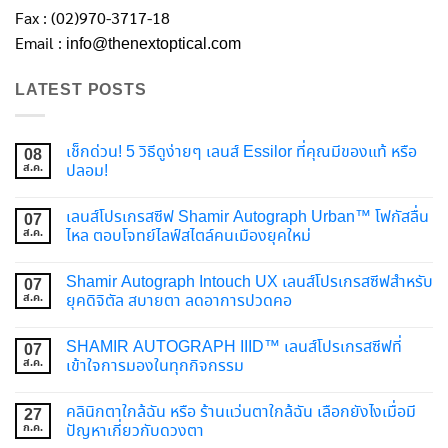
Fax : (02)970-3717-18
Email :
info@thenextoptical.com
LATEST POSTS
เช็กด่วน! 5 วิธีดูง่ายๆ เลนส์ Essilor ที่คุณมีของแท้ หรือ
08
ส.ค.
ปลอม!
เลนส์โปรเกรสซีฟ Shamir Autograph Urban™ โฟกัสลื่น
07
ส.ค.
ไหล ตอบโจทย์ไลฟ์สไตล์คนเมืองยุคใหม่
Shamir Autograph Intouch UX เลนส์โปรเกรสซีฟสำหรับ
07
ส.ค.
ยุคดิจิตัล สบายตา ลดอาการปวดคอ
SHAMIR AUTOGRAPH IIID™ เลนส์โปรเกรสซีฟที่
07
ส.ค.
เข้าใจการมองในทุกกิจกรรม
คลินิกตาใกล้ฉัน หรือ ร้านแว่นตาใกล้ฉัน เลือกยังไงเมื่อมี
27
ก.ค.
ปัญหาเกี่ยวกับดวงตา