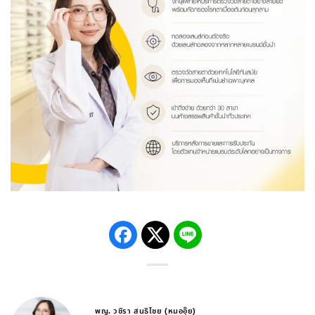
พญ. วชิรา สนธิไชย (หมออุ๊ย)