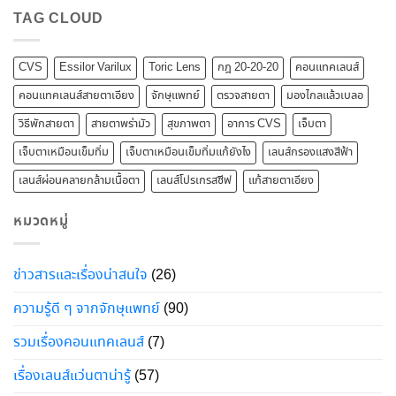
TAG CLOUD
CVS
Essilor Varilux
Toric Lens
กฎ 20-20-20
คอนแทคเลนส์
คอนแทคเลนส์สายตาเอียง
จักษุแพทย์
ตรวจสายตา
มองไกลแล้วเบลอ
วิธีพักสายตา
สายตาพร่ามัว
สุขภาพตา
อาการ CVS
เจ็บตา
เจ็บตาเหมือนเข็มทิ่ม
เจ็บตาเหมือนเข็มทิ่มแก้ยังไง
เลนส์กรองแสงสีฟ้า
เลนส์ผ่อนคลายกล้ามเนื้อตา
เลนส์โปรเกรสซีฟ
แก้สายตาเอียง
หมวดหมู่
ข่าวสารและเรื่องน่าสนใจ
(26)
ความรู้ดี ๆ จากจักษุแพทย์
(90)
รวมเรื่องคอนแทคเลนส์
(7)
เรื่องเลนส์แว่นตาน่ารู้
(57)