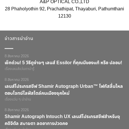
A&P OPTICAL CO.,LTD
28 Phaholyothin 92, Prachathipat, Thayaburi, Pathumthani
12130
ข่าวสารน่าอ่าน
8 สิงหาคม 2026
เช็กด่วน! 5 วิธีดูง่ายๆ เลนส์ Essilor ที่คุณมีของแท้ หรือ ปลอม!
เรื่องเลนส์แว่นตาน่ารู้
8 สิงหาคม 2026
เลนส์โปรเกรสซีฟ Shamir Autograph Urban™ โฟกัสลื่นไหล
ตอบโจทย์ไลฟ์สไตล์คนเมืองยุคใหม่
เรื่องแว่น ๆ น่าอ่าน
8 สิงหาคม 2026
Shamir Autograph Intouch UX เลนส์โปรเกรสซีฟสำหรับยุ
คดิจิตัล สบายตา ลดอาการปวดคอ