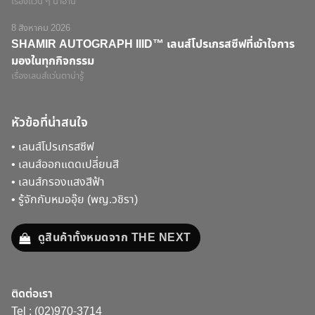
เรื่องแว่น ๆ น่าอ่าน
8 สิงหาคม 2026
SHAMIR AUTOGRAPH IIID™ เลนส์โปรเกรสซีฟที่เข้าใจการ
มองในทุกกิจกรรม
เรื่องเลนส์แว่นตาน่ารู้
หัวข้อที่น่าสนใจ
•
เลนส์โปรเกรสซีฟ
•
เลนส์ออกแดดเปลี่ยนสี
•
เลนส์กรองแสงสีฟ้า
•
รู้จักกับหมออุ๊ย (พญ.วชิรา)
ดูสินค้าทั้งหมดจาก THE NEXT
ติดต่อเรา
Tel :
(02)970-3714