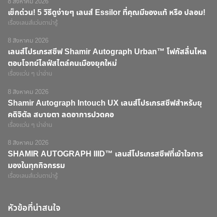
8 สิงหาคม 2026
เช็กด่วน! 5 วิธีดูง่ายๆ เลนส์ Essilor ที่คุณมีของแท้ หรือ ปลอม!
เรื่องเลนส์แว่นตาน่ารู้
8 สิงหาคม 2026
เลนส์โปรเกรสซีฟ Shamir Autograph Urban™ โฟกัสลื่นไหล
ตอบโจทย์ไลฟ์สไตล์คนเมืองยุคใหม่
เรื่องแว่น ๆ น่าอ่าน
8 สิงหาคม 2026
Shamir Autograph Intouch UX เลนส์โปรเกรสซีฟสำหรับยุ
คดิจิตัล สบายตา ลดอาการปวดคอ
เรื่องแว่น ๆ น่าอ่าน
8 สิงหาคม 2026
SHAMIR AUTOGRAPH IIID™ เลนส์โปรเกรสซีฟที่เข้าใจการ
มองในทุกกิจกรรม
เรื่องเลนส์แว่นตาน่ารู้
หัวข้อที่น่าสนใจ