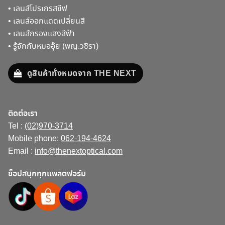
•
เลนส์โปรเกรสซีฟ
•
เลนส์ออกแดดเปลี่ยนสี
•
เลนส์กรองแสงสีฟ้า
•
รู้จักกับหมออุ๊ย (พญ.วชิรา)
ดูสินค้าทั้งหมดจาก THE NEXT
ติดต่อเรา
Tel :
(02)970-3714
Mobile phone:
062-194-4624
Email :
info@thenextoptical.com
ช็อปสนุกทุกแพลตฟอร์ม