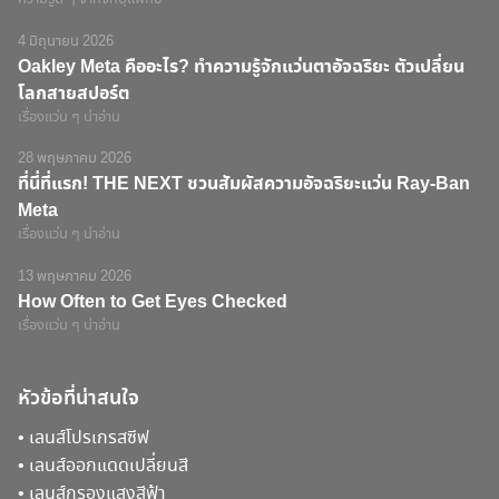
4 มิถุนายน 2026
Oakley Meta คืออะไร? ทำความรู้จักแว่นตาอัจฉริยะ ตัวเปลี่ยน
โลกสายสปอร์ต
เรื่องแว่น ๆ น่าอ่าน
28 พฤษภาคม 2026
ที่นี่ที่แรก! THE NEXT ชวนสัมผัสความอัจฉริยะแว่น Ray-Ban
Meta
เรื่องแว่น ๆ น่าอ่าน
13 พฤษภาคม 2026
How Often to Get Eyes Checked
เรื่องแว่น ๆ น่าอ่าน
หัวข้อที่น่าสนใจ
•
เลนส์โปรเกรสซีฟ
•
เลนส์ออกแดดเปลี่ยนสี
•
เลนส์กรองแสงสีฟ้า