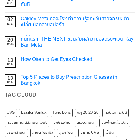
มิ.ย.
ทันที
Oakley Meta คืออะไร? ทำความรู้จักแว่นตาอัจฉริยะ ตัว
02
มิ.ย.
เปลี่ยนโลกสายสปอร์ต
ที่นี่ที่แรก! THE NEXT ชวนสัมผัสความอัจฉริยะแว่น Ray-
20
พ.ค.
Ban Meta
How Often to Get Eyes Checked
13
พ.ค.
Top 5 Places to Buy Prescription Glasses in
13
พ.ค.
Bangkok
TAG CLOUD
CVS
Essilor Varilux
Toric Lens
กฎ 20-20-20
คอนแทคเลนส์
คอนแทคเลนส์สายตาเอียง
จักษุแพทย์
ตรวจสายตา
มองไกลแล้วเบลอ
วิธีพักสายตา
สายตาพร่ามัว
สุขภาพตา
อาการ CVS
เจ็บตา