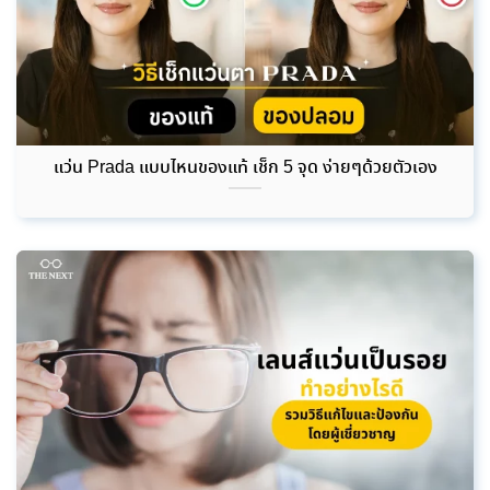
แว่น Prada แบบไหนของแท้ เช็ก 5 จุด ง่ายๆด้วยตัวเอง