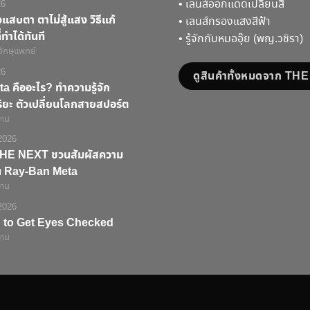
•
เลนส์ออกแดดเปลี่ยนสี
26
สบตา ตาไม่สู้แสง วิธีแก้
•
เลนส์กรองแสงสีฟ้า
ทำได้ทันที
•
รู้จักกับหมออุ๊ย (พญ.วชิรา)
จักษุแพทย์
26
ดูสินค้าทั้งหมดจาก T
a คืออะไร? ทำความรู้จัก
ริยะ ตัวเปลี่ยนโลกสายสปอร์ต
่าน
2026
ก! THE NEXT ชวนสัมผัสความ
่น Ray-Ban Meta
่าน
2026
 to Get Eyes Checked
่าน