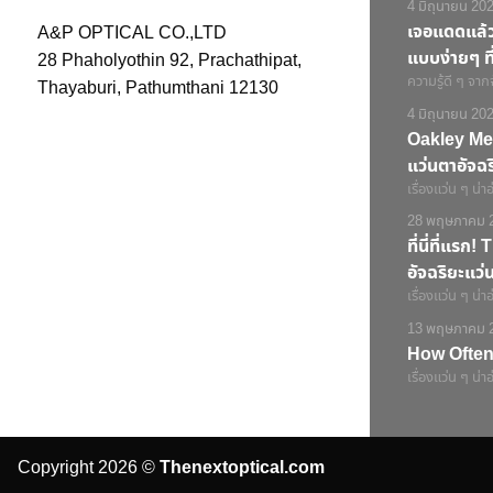
4 มิถุนายน 20
เจอแดดแล้วแ
A&P OPTICAL CO.,LTD
แบบง่ายๆ ที่
28 Phaholyothin 92, Prachathipat,
ความรู้ดี ๆ จาก
Thayaburi, Pathumthani 12130
4 มิถุนายน 20
Oakley Met
แว่นตาอัจฉ
เรื่องแว่น ๆ น่าอ
28 พฤษภาคม 
ที่นี่ที่แร
อัจฉริยะแว
เรื่องแว่น ๆ น่าอ
13 พฤษภาคม 
How Often
เรื่องแว่น ๆ น่าอ
Copyright 2026 ©
Thenextoptical.com