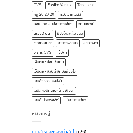
CVS
Essilor Varilux
Toric Lens
กฎ 20-20-20
คอนแทคเลนส์
คอนแทคเลนส์สายตาเอียง
จักษุแพทย์
ตรวจสายตา
มองไกลแล้วเบลอ
วิธีพักสายตา
สายตาพร่ามัว
สุขภาพตา
อาการ CVS
เจ็บตา
เจ็บตาเหมือนเข็มทิ่ม
เจ็บตาเหมือนเข็มทิ่มแก้ยังไง
เลนส์กรองแสงสีฟ้า
เลนส์ผ่อนคลายกล้ามเนื้อตา
เลนส์โปรเกรสซีฟ
แก้สายตาเอียง
หมวดหมู่
ข่าวสารและเรื่องน่าสนใจ
(26)