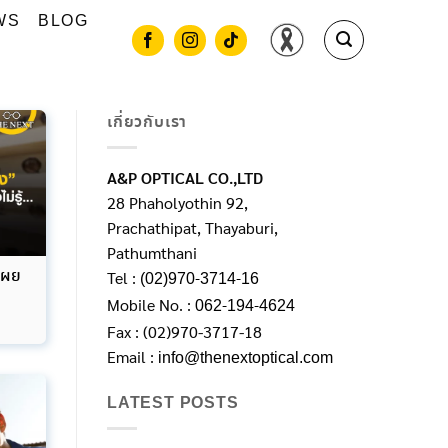
WS
BLOG
เกี่ยวกับเรา
A&P OPTICAL CO.,LTD
28 Phaholyothin 92,
Prachathipat, Thayaburi,
Pathumthani
ดเผย
Tel :
(02)970-3714-16
Mobile No. :
062-194-4624
Fax : (02)970-3717-18
Email :
info@thenextoptical.com
LATEST POSTS