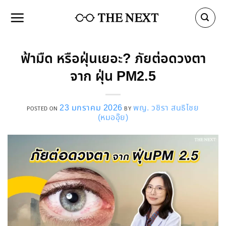
Skip
to
content
ฟ้ามืด หรือฝุ่นเยอะ? ภัยต่อดวงตา
จาก ฝุ่น PM2.5
23 มกราคม 2026
พญ. วชิรา สนธิไชย
POSTED ON
BY
(หมออุ๊ย)