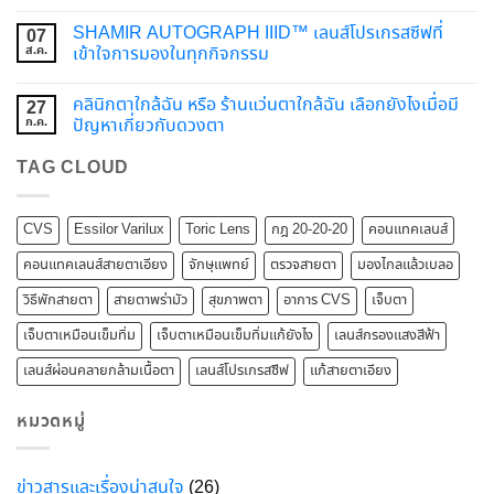
SHAMIR AUTOGRAPH IIID™ เลนส์โปรเกรสซีฟที่
07
ส.ค.
เข้าใจการมองในทุกกิจกรรม
คลินิกตาใกล้ฉัน หรือ ร้านแว่นตาใกล้ฉัน เลือกยังไงเมื่อมี
27
ก.ค.
ปัญหาเกี่ยวกับดวงตา
TAG CLOUD
CVS
Essilor Varilux
Toric Lens
กฎ 20-20-20
คอนแทคเลนส์
คอนแทคเลนส์สายตาเอียง
จักษุแพทย์
ตรวจสายตา
มองไกลแล้วเบลอ
วิธีพักสายตา
สายตาพร่ามัว
สุขภาพตา
อาการ CVS
เจ็บตา
เจ็บตาเหมือนเข็มทิ่ม
เจ็บตาเหมือนเข็มทิ่มแก้ยังไง
เลนส์กรองแสงสีฟ้า
เลนส์ผ่อนคลายกล้ามเนื้อตา
เลนส์โปรเกรสซีฟ
แก้สายตาเอียง
หมวดหมู่
ข่าวสารและเรื่องน่าสนใจ
(26)