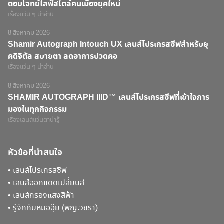
ตอบโจทย์ไลฟ์สไตล์คนเมืองยุคใหม่
เรื่องแว่น ๆ น่าอ่าน
8 สิงหาคม 2026
Shamir Autograph Intouch UX เลนส์โปรเกรสซีฟสำหรับยุ
คดิจิตัล สบายตา ลดอาการปวดคอ
เรื่องแว่น ๆ น่าอ่าน
8 สิงหาคม 2026
SHAMIR AUTOGRAPH IIID™ เลนส์โปรเกรสซีฟที่เข้าใจการ
มองในทุกกิจกรรม
เรื่องเลนส์แว่นตาน่ารู้
หัวข้อที่น่าสนใจ
•
เลนส์โปรเกรสซีฟ
•
เลนส์ออกแดดเปลี่ยนสี
•
เลนส์กรองแสงสีฟ้า
•
รู้จักกับหมออุ๊ย (พญ.วชิรา)