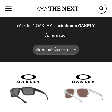
Skip
to
content
แว่นกันแดด OAKELY
หน้าหลัก
/
OAKLEY
/
คัดกรอง