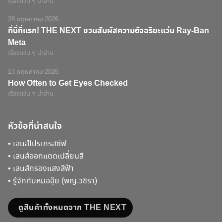
เรื่องแว่น ๆ น่าอ่าน
28 พฤษภาคม 2026
ที่นี่ที่แรก! THE NEXT ชวนสัมผัสความอัจฉริยะแว่น Ray-Ban
Meta
เรื่องแว่น ๆ น่าอ่าน
13 พฤษภาคม 2026
How Often to Get Eyes Checked
เรื่องแว่น ๆ น่าอ่าน
หัวข้อที่น่าสนใจ
•
เลนส์โปรเกรสซีฟ
•
เลนส์ออกแดดเปลี่ยนสี
•
เลนส์กรองแสงสีฟ้า
•
รู้จักกับหมออุ๊ย (พญ.วชิรา)
ดูสินค้าทั้งหมดจาก THE NEXT