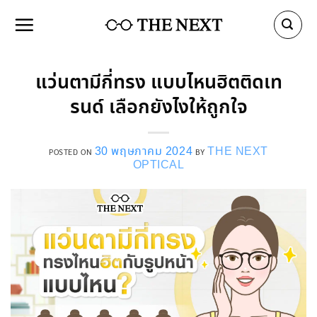
Skip
to
content
แว่นตามีกี่ทรง แบบไหนฮิตติดเท
รนด์ เลือกยังไงให้ถูกใจ
30 พฤษภาคม 2024
THE NEXT
POSTED ON
BY
OPTICAL