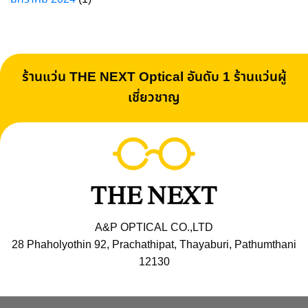
ร้านแว่น THE NEXT Optical อันดับ 1 ร้านแว่นผู้
เชี่ยวชาญ
A&P OPTICAL CO.,LTD
28 Phaholyothin 92, Prachathipat, Thayaburi, Pathumthani
12130