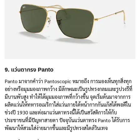
9.
แว่นตาทรง Panto
Panto มาจากคำว่า Pantoscopic หมายถึง การมองเห็นทุกสิ่งทุก
อย่างหรือมุมมองภาพกว้าง มีลักษณะเป็นรูปทรงกลมและรูปวงรีที่
มีบานพับสูง ทำให้ได้มุมมองภาพที่กว้างขึ้น จุดเริ่มต้นมาจากการ
ผลิตแว่นให้ทหารอเมริกาใส่แว่นภายใต้หน้ากากกันแก๊สได้พอดีใน
ช่วงปี 1930 และต่อมาแว่นตาทรงนี้ได้เป็นสวัสดิการให้กับ
ประชาชนที่มีปัญหาสายตา ปัจจุบันแว่นตาทรง Panto ได้รับการ
พัฒนาให้สวมใส่ง่ายมากขึ้นและมีรูปทรงสไตล์วินเทจ