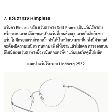
7.
แว่นตาทรง Rimpless
แว่นตา Rimless หรือ แว่นตาทรง Drill Frame เป็นแว่นไร้กรอบ
หรือกรอบเจาะ มีลักษณะเป็นแว่นที่เลนส์จะถูกเจาะยึดติดกับขา
แว่น ไม่มีกรอบแว่นด้านหน้า ทำให้น้ำหนักเบามากขึ้น ทั้งนี้ตัวเลนส์
จะต้องมีความเหนียว ทนทาน เพื่อให้เจาะแล้วไม่แตก การออกแบบ
ดีไซน์ของแว่นตาทรงนี้จะเน้นตกแต่งที่ขาแว่นและวัสดุที่ใช้ผลิต
แนะนำแว่นไร้กรอบ Lindberg 2532