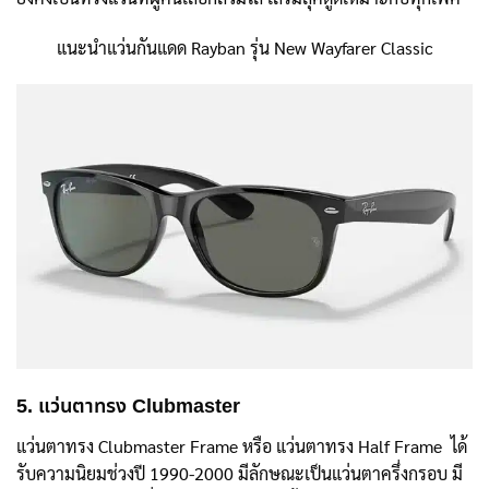
แนะนำแว่นกันแดด Rayban รุ่น New Wayfarer Classic
5.
แว่นตาทรง Clubmaster
แว่นตาทรง Clubmaster Frame หรือ แว่นตาทรง Half Frame ได้
รับความนิยมช่วงปี 1990-2000 มีลักษณะเป็นแว่นตาครึ่งกรอบ มี