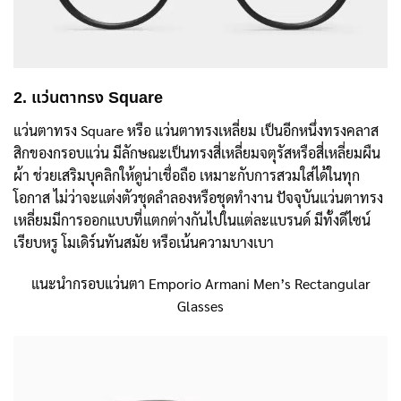
2.
แว่นตาทรง Square
แว่นตาทรง Square หรือ แว่นตาทรงเหลี่ยม เป็นอีกหนึ่งทรงคลาส
สิกของกรอบแว่น มีลักษณะเป็นทรงสี่เหลี่ยมจตุรัสหรือสี่เหลี่ยมผืน
ผ้า ช่วยเสริมบุคลิกให้ดูน่าเชื่อถือ เหมาะกับการสวมใส่ได้ในทุก
โอกาส ไม่ว่าจะแต่งตัวชุดลำลองหรือชุดทำงาน ปัจจุบันแว่นตาทรง
เหลี่ยมมีการออกแบบที่แตกต่างกันไปในแต่ละแบรนด์ มีทั้งดีไซน์
เรียบหรู โมเดิร์นทันสมัย หรือเน้นความบางเบา
แนะนำกรอบแว่นตา Emporio Armani Men’s Rectangular
Glasses