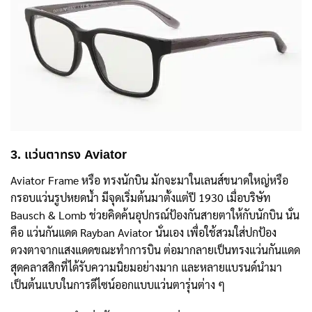
3.
แว่นตาทรง Aviator
Aviator Frame หรือ ทรงนักบิน มักจะมาในเลนส์ขนาดใหญ่หรือ
กรอบแว่นรูปหยดน้ำ มีจุดเริ่มต้นมาตั้งแต่ปี 1930 เมื่อบริษัท
Bausch & Lomb ช่วยคิดค้นอุปกรณ์ป้องกันสายตาให้กับนักบิน นั่น
คือ แว่นกันแดด Rayban Aviator นั่นเอง เพื่อใช้สวมใส่ปกป้อง
ดวงตาจากแสงแดดขณะทำการบิน ต่อมากลายเป็นทรงแว่นกันแดด
สุดคลาสสิกที่ได้รับความนิยมอย่างมาก และหลายแบรนด์นำมา
เป็นต้นแบบในการดีไซน์ออกแบบแว่นตารุ่นต่าง ๆ