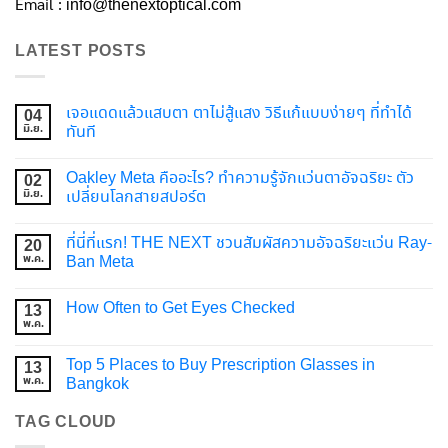
Email :
info@thenextoptical.com
LATEST POSTS
เจอแดดแล้วแสบตา ตาไม่สู้แสง วิธีแก้แบบง่ายๆ ที่ทำได้
04
มิ.ย.
ทันที
Oakley Meta คืออะไร? ทำความรู้จักแว่นตาอัจฉริยะ ตัว
02
มิ.ย.
เปลี่ยนโลกสายสปอร์ต
ที่นี่ที่แรก! THE NEXT ชวนสัมผัสความอัจฉริยะแว่น Ray-
20
พ.ค.
Ban Meta
How Often to Get Eyes Checked
13
พ.ค.
Top 5 Places to Buy Prescription Glasses in
13
พ.ค.
Bangkok
TAG CLOUD