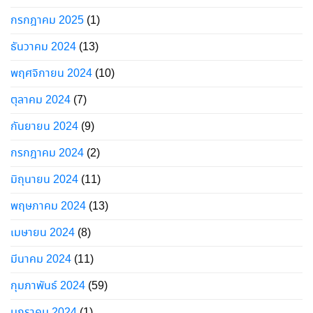
กรกฎาคม 2025
(1)
ธันวาคม 2024
(13)
พฤศจิกายน 2024
(10)
ตุลาคม 2024
(7)
กันยายน 2024
(9)
กรกฎาคม 2024
(2)
มิถุนายน 2024
(11)
พฤษภาคม 2024
(13)
เมษายน 2024
(8)
มีนาคม 2024
(11)
กุมภาพันธ์ 2024
(59)
มกราคม 2024
(1)