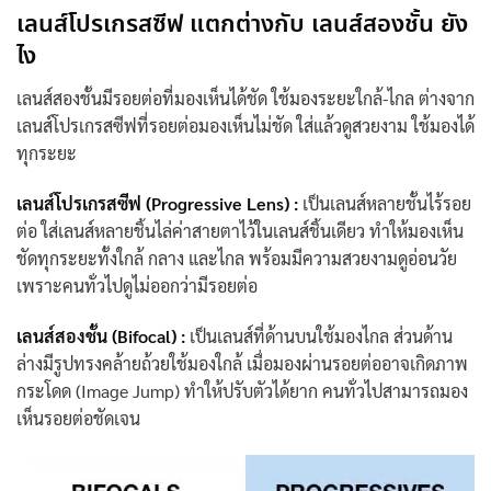
เลนส์โปรเกรสซีฟ แตกต่างกับ เลนส์สองชั้น ยัง
ไง
เลนส์สองชั้นมีรอยต่อที่มองเห็นได้ชัด ใช้มองระยะใกล้-ไกล ต่างจาก
เลนส์โปรเกรสซีฟที่รอยต่อมองเห็นไม่ชัด ใส่แล้วดูสวยงาม ใช้มองได้
ทุกระยะ
เลนส์โปรเกรสซีฟ (Progressive Lens) :
เป็นเลนส์หลายชั้นไร้รอย
ต่อ ใส่เลนส์หลายชิ้นไล่ค่าสายตาไว้ในเลนส์ชิ้นเดียว ทำให้มองเห็น
ชัดทุกระยะทั้งใกล้ กลาง และไกล พร้อมมีความสวยงามดูอ่อนวัย
เพราะคนทั่วไปดูไม่ออกว่ามีรอยต่อ
เลนส์สองชั้น (Bifocal) :
เป็นเลนส์ที่ด้านบนใช้มองไกล ส่วนด้าน
ล่างมีรูปทรงคล้ายถ้วยใช้มองใกล้ เมื่อมองผ่านรอยต่ออาจเกิดภาพ
กระโดด (Image Jump) ทำให้ปรับตัวได้ยาก คนทั่วไปสามารถมอง
เห็นรอยต่อชัดเจน