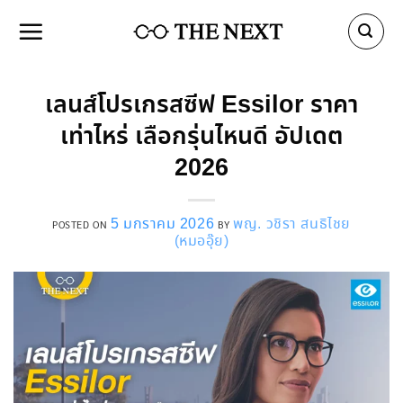
Skip
to
content
เลนส์โปรเกรสซีฟ Essilor ราคา
เท่าไหร่ เลือกรุ่นไหนดี อัปเดต
2026
5 มกราคม 2026
พญ. วชิรา สนธิไชย
POSTED ON
BY
(หมออุ๊ย)