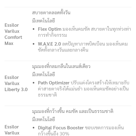
สบายตาตลอดทั้งวัน
มีเทคโนโลยี
Essilor
Flex Optim
มองเห็นคมชัด สบายตาในทุกท่วงท่า
Varilux
การทำกิจกรรม
Comfort
Max
W.A.V.E 2.0
ลดปัญหาภาพบิดเบือน มองเห็นคม
ชัดทั้งกลางวันและกลางคืน
มุมมองที่กลมกลืนในเลนส์เดียว
มีเทคโนโลยี
Essilor
Path Optimizer
ปรับแต่งโครงสร้างให้เหมาะกับ
Varilux
ค่าสายตาจริงได้แม่นยำ มองเห็นคมชัดอย่างเป็น
Liberty 3.0
ธรรมชาติ
มุมมองที่กว้างขึ้น คมชัด และเป็นธรรมชาติ
มีเทคโนโลยี
Essilor
Digital Focus Booster
ขอบเขตการมองเห็น
Varilux
กว้างขึ้นถึง 30%