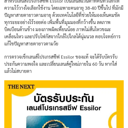
สำหรับเลนส์โปรเกรสซีฟ Essilor เป็นเลนส์แว่นตาที่คนทั่วโลกให้
ความไว้วางใจเลือกใช้งาน โดยเฉพาะคนอายุ 38-40 ปีขึ้นไป ที่มักมี
ปัญหาสายตายาวตามอายุ ด้วยเทคโนโลยีที่ช่วยให้มองเห็นคมชัด
ทุกระยะอย่างไร้รอยต่อ เพิ่มพื้นที่มุมมองที่กว้างขึ้น ลดภาพ
บิดเบือนด้านข้าง มองภาพผิดเพี้ยนน้อย ภาพไม่สั่นไหวขณะ
เคลื่อนไหว และปรับโฟกัสจากใกล้ไปไกลได้นุ่มนวล ตอบโจทย์การ
แก้ไขปัญหาสายตายาวตามวัย
การตรวจเช็กเลนส์โปรเกรสซีฟ Essilor ของแท้ จะได้รับบัตรรับ
ประกันความพอใจ และเปลี่ยนเลนส์คู่ใหม่ภายใน 60 วัน หากใส่
แล้วไม่สบายตา