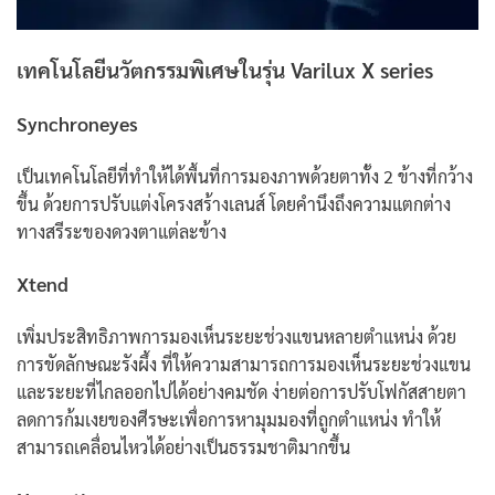
เทคโนโลยีนวัตกรรมพิเศษในรุ่น Varilux X series
Synchroneyes
เป็นเทคโนโลยีที่ทำให้ได้พื้นที่การมองภาพด้วยตาทั้ง 2 ข้างที่กว้าง
ขึ้น ด้วยการปรับแต่งโครงสร้างเลนส์ โดยคำนึงถึงความแตกต่าง
ทางสรีระของดวงตาแต่ละข้าง
Xtend
เพิ่มประสิทธิภาพการมองเห็นระยะช่วงแขนหลายตำแหน่ง ด้วย
การขัดลักษณะรังผึ้ง ที่ให้ความสามารถการมองเห็นระยะช่วงแขน
และระยะที่ไกลออกไปได้อย่างคมชัด ง่ายต่อการปรับโฟกัสสายตา
ลดการก้มเงยของศีรษะเพื่อการหามุมมองที่ถูกตำแหน่ง ทำให้
สามารถเคลื่อนไหวได้อย่างเป็นธรรมชาติมากขึ้น