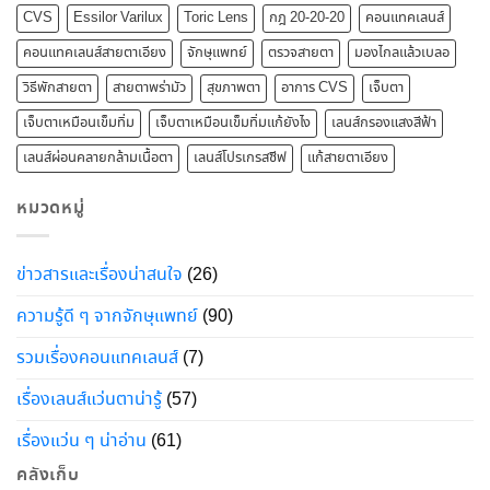
CVS
Essilor Varilux
Toric Lens
กฎ 20-20-20
คอนแทคเลนส์
คอนแทคเลนส์สายตาเอียง
จักษุแพทย์
ตรวจสายตา
มองไกลแล้วเบลอ
วิธีพักสายตา
สายตาพร่ามัว
สุขภาพตา
อาการ CVS
เจ็บตา
เจ็บตาเหมือนเข็มทิ่ม
เจ็บตาเหมือนเข็มทิ่มแก้ยังไง
เลนส์กรองแสงสีฟ้า
เลนส์ผ่อนคลายกล้ามเนื้อตา
เลนส์โปรเกรสซีฟ
แก้สายตาเอียง
หมวดหมู่
ข่าวสารและเรื่องน่าสนใจ
(26)
ความรู้ดี ๆ จากจักษุแพทย์
(90)
รวมเรื่องคอนแทคเลนส์
(7)
เรื่องเลนส์แว่นตาน่ารู้
(57)
เรื่องแว่น ๆ น่าอ่าน
(61)
คลังเก็บ