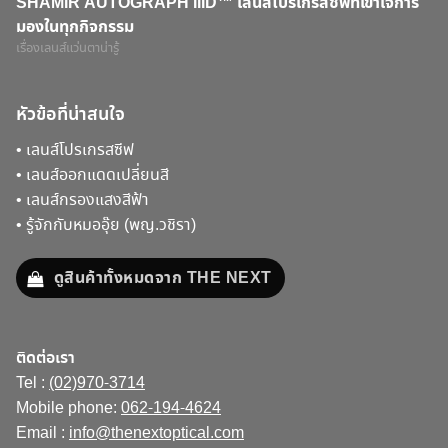
SHAMIR AUTOGRAPH IIID™ เลนส์โปรเกรสซีฟที่เข้าใจการ
มองในทุกกิจกรรม
เรื่องเลนส์แว่นตาน่ารู้
หัวข้อที่น่าสนใจ
•
เลนส์โปรเกรสซีฟ
•
เลนส์ออกแดดเปลี่ยนสี
•
เลนส์กรองแสงสีฟ้า
•
รู้จักกับหมออุ๊ย (พญ.วชิรา)
ดูสินค้าทั้งหมดจาก THE NEXT
ติดต่อเรา
Tel :
(02)970-3714
Mobile phone:
062-194-4624
Email :
info@thenextoptical.com