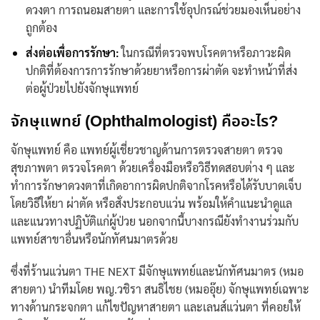
ดวงตา การถนอมสายตา และการใช้อุปกรณ์ช่วยมองเห็นอย่าง
ถูกต้อง
ส่งต่อเพื่อการรักษา:
ในกรณีที่ตรวจพบโรคตาหรือภาวะผิด
ปกติที่ต้องการการรักษาด้วยยาหรือการผ่าตัด จะทำหน้าที่ส่ง
ต่อผู้ป่วยไปยังจักษุแพทย์
จักษุแพทย์ (Ophthalmologist) คืออะไร?
จักษุแพทย์ คือ แพทย์ผู้เชี่ยวชาญด้านการตรวจสายตา ตรวจ
สุขภาพตา ตรวจโรคตา ด้วยเครื่องมือหรือวิธีทดสอบต่าง ๆ และ
ทำการรักษาดวงตาที่เกิดอาการผิดปกติจากโรคหรือได้รับบาดเจ็บ
โดยวิธีให้ยา ผ่าตัด หรือสั่งประกอบแว่น พร้อมให้คำแนะนำดูแล
และแนวทางปฏิบัติแก่ผู้ป่วย นอกจากนี้บางกรณียังทำงานร่วมกับ
แพทย์สาขาอื่นหรือ
นักทัศนมาตร
ด้วย
ซึ่งที่ร้านแว่นตา THE NEXT มีจักษุแพทย์และนักทัศนมาตร (หมอ
สายตา) นำทีมโดย พญ.วชิรา สนธิไชย (หมออุ๊ย) จักษุแพทย์เฉพาะ
ทางด้านกระจกตา แก้ไขปัญหาสายตา และเลนส์แว่นตา ที่คอยให้