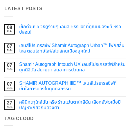
LATEST POSTS
เช็กด่วน! 5 วิธีดูง่ายๆ เลนส์ Essilor ที่คุณมีของแท้ หรือ
08
ส.ค.
ปลอม!
เลนส์โปรเกรสซีฟ Shamir Autograph Urban™ โฟกัสลื่น
07
ส.ค.
ไหล ตอบโจทย์ไลฟ์สไตล์คนเมืองยุคใหม่
Shamir Autograph Intouch UX เลนส์โปรเกรสซีฟสำหรับ
07
ส.ค.
ยุคดิจิตัล สบายตา ลดอาการปวดคอ
SHAMIR AUTOGRAPH IIID™ เลนส์โปรเกรสซีฟที่
07
ส.ค.
เข้าใจการมองในทุกกิจกรรม
คลินิกตาใกล้ฉัน หรือ ร้านแว่นตาใกล้ฉัน เลือกยังไงเมื่อมี
27
ก.ค.
ปัญหาเกี่ยวกับดวงตา
TAG CLOUD