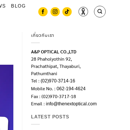
WS
BLOG
เกี่ยวกับเรา
A&P OPTICAL CO.,LTD
28 Phaholyothin 92,
Prachathipat, Thayaburi,
Pathumthani
Tel :
(02)970-3714-16
Mobile No. :
062-194-4624
Fax : (02)970-3717-18
Email :
info@thenextoptical.com
LATEST POSTS