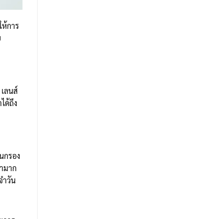
ให้การ
ย
 เลนส์
ได้ถึง
่นกรอง
้ามาก
จำวัน