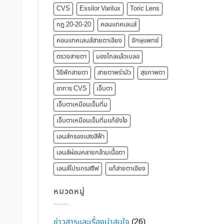
CVS
Essilor Varilux
Toric Lens
กฎ 20-20-20
คอนแทคเลนส์
คอนแทคเลนส์สายตาเอียง
จักษุแพทย์
ตรวจสายตา
มองไกลแล้วเบลอ
วิธีพักสายตา
สายตาพร่ามัว
สุขภาพตา
อาการ CVS
เจ็บตา
เจ็บตาเหมือนเข็มทิ่ม
เจ็บตาเหมือนเข็มทิ่มแก้ยังไง
เลนส์กรองแสงสีฟ้า
เลนส์ผ่อนคลายกล้ามเนื้อตา
เลนส์โปรเกรสซีฟ
แก้สายตาเอียง
หมวดหมู่
ข่าวสารและเรื่องน่าสนใจ
(26)