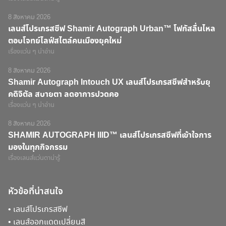
8 สิงหาคม 2026
เลนส์โปรเกรสซีฟ Shamir Autograph Urban™ โฟกัสลื่นไหล
ตอบโจทย์ไลฟ์สไตล์คนเมืองยุคใหม่
เรื่องแว่น ๆ น่าอ่าน
8 สิงหาคม 2026
Shamir Autograph Intouch UX เลนส์โปรเกรสซีฟสำหรับยุ
คดิจิตัล สบายตา ลดอาการปวดคอ
เรื่องแว่น ๆ น่าอ่าน
8 สิงหาคม 2026
SHAMIR AUTOGRAPH IIID™ เลนส์โปรเกรสซีฟที่เข้าใจการ
มองในทุกกิจกรรม
เรื่องเลนส์แว่นตาน่ารู้
หัวข้อที่น่าสนใจ
•
เลนส์โปรเกรสซีฟ
•
เลนส์ออกแดดเปลี่ยนสี