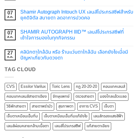
Shamir Autograph Intouch UX เลนส์โปรเกรสซีฟสำหรับ
07
ส.ค.
ยุคดิจิตัล สบายตา ลดอาการปวดคอ
SHAMIR AUTOGRAPH IIID™ เลนส์โปรเกรสซีฟที่
07
ส.ค.
เข้าใจการมองในทุกกิจกรรม
คลินิกตาใกล้ฉัน หรือ ร้านแว่นตาใกล้ฉัน เลือกยังไงเมื่อมี
27
ก.ค.
ปัญหาเกี่ยวกับดวงตา
TAG CLOUD
CVS
Essilor Varilux
Toric Lens
กฎ 20-20-20
คอนแทคเลนส์
คอนแทคเลนส์สายตาเอียง
จักษุแพทย์
ตรวจสายตา
มองไกลแล้วเบลอ
วิธีพักสายตา
สายตาพร่ามัว
สุขภาพตา
อาการ CVS
เจ็บตา
เจ็บตาเหมือนเข็มทิ่ม
เจ็บตาเหมือนเข็มทิ่มแก้ยังไง
เลนส์กรองแสงสีฟ้า
เลนส์ผ่อนคลายกล้ามเนื้อตา
เลนส์โปรเกรสซีฟ
แก้สายตาเอียง