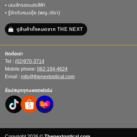
•
เลนส์กรองแสงสีฟ้า
•
รู้จักกับหมออุ๊ย (พญ.วชิรา)
ดูสินค้าทั้งหมดจาก THE NEXT
ติดต่อเรา
Tel :
(02)970-3714
Mobile phone:
062-194-4624
Email :
info@thenextoptical.com
ช็อปสนุกทุกแพลตฟอร์ม
Copyright 2026 ©
Thenextoptical.com